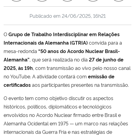
Ministério da Cidadania
Publicado em
24/06/2025, 16h21
Ministério da Saúde
O
Grupo de Trabalho Interdisciplinar em Relações
Ministério de Minas e Energia
Internacionais da Alemanha (GTRIA)
convida para a
mesa-redonda
“50 anos do Acordo Nuclear Brasil-
Ministério da Ciência, Tecnologia, Inovações e Comunicações
Alemanha”
, que será realizada no dia
27 de junho de
2025, às 19h
, com transmissão ao vivo pelo nosso canal
Ministério do Meio Ambiente
no YouTube. A atividade contará com
emissão de
certificados
aos participantes presentes na transmissão.
Ministério do Turismo
O evento tem como objetivo discutir os aspectos
Ministério do Desenvolvimento Regional
históricos, políticos, diplomáticos e tecnológicos
envolvidos no Acordo Nuclear firmado entre Brasil e
Controladoria-Geral da União
Alemanha Ocidental em 1975 — um marco nas relações
internacionais da Guerra Fria e nas estratégias de
Ministério da Mulher, da Família e dos Direitos Humanos