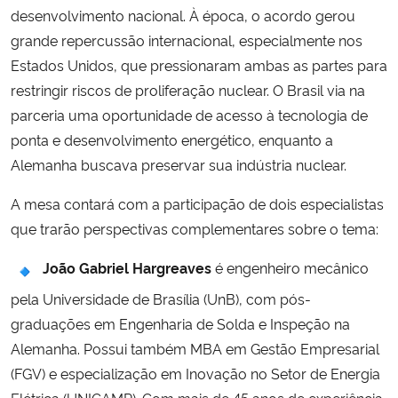
desenvolvimento nacional. À época, o acordo gerou
grande repercussão internacional, especialmente nos
Secretaria-Geral
Estados Unidos, que pressionaram ambas as partes para
restringir riscos de proliferação nuclear. O Brasil via na
Secretaria de Governo
parceria uma oportunidade de acesso à tecnologia de
Gabinete de Segurança Institucional
ponta e desenvolvimento energético, enquanto a
Alemanha buscava preservar sua indústria nuclear.
Advocacia-Geral da União
A mesa contará com a participação de dois especialistas
que trarão perspectivas complementares sobre o tema:
Banco Central do Brasil
João Gabriel Hargreaves
é engenheiro mecânico
Planalto
pela Universidade de Brasília (UnB), com pós-
graduações em Engenharia de Solda e Inspeção na
Alemanha. Possui também MBA em Gestão Empresarial
(FGV) e especialização em Inovação no Setor de Energia
Elétrica (UNICAMP). Com mais de 45 anos de experiência