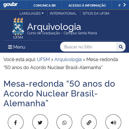
COMUNICA BR
ACESSO À INFORMAÇÃO
PARTI
Casa Civil
LANGUAGES
INTERNATIONAL
SÍTIOS DA UFSM
IR
PARA
Arquivologia
Ministério da Justiça e Segurança Pública
O
Curso de Graduação – Campus Santa Maria
CONTEÚDO
Ministério da Defesa
Buscar no no Sítio
Busca
Busca:
Menu Principal do Sítio
Menu
Busc
Ministério das Relações Exteriores
Você está aqui:
UFSM
>
Arquivologia
>
Mesa-redonda
“50 anos do Acordo Nuclear Brasil-Alemanha”
Ministério da Economia
Mesa-redonda “50 anos do
Início do conteúdo
Ministério da Infraestrutura
Acordo Nuclear Brasil-
Alemanha”
Ministério da Agricultura, Pecuária e Abastecimento
Ministério da Educação
Copiar para área 