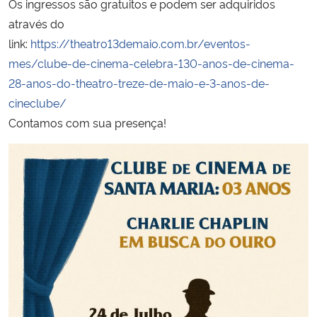
Os ingressos são gratuitos e podem ser adquiridos
através do
Secretaria-Geral
link:
https://theatro13demaio.com.br/eventos-
mes/clube-de-cinema-celebra-130-anos-de-cinema-
Secretaria de Governo
28-anos-do-theatro-treze-de-maio-e-3-anos-de-
cineclube/
Gabinete de Segurança Institucional
Contamos com sua presença!
Advocacia-Geral da União
Banco Central do Brasil
Planalto