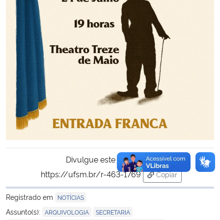
Divulgue este conteúdo:
https://ufsm.br/r-463-1769
Copiar
para área de tran
Registrado em
NOTÍCIAS
,
,
Assunto(s):
ARQUIVOLOGIA
SECRETARIA