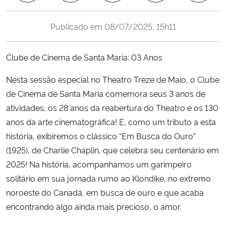
Ministério da Cidadania
Publicado em
08/07/2025, 15h11
Ministério da Saúde
Clube de Cinema de Santa Maria: 03 Anos
Ministério de Minas e Energia
Nesta sessão especial no Theatro Treze de Maio, o Clube
Ministério da Ciência, Tecnologia, Inovações e Comunicações
de Cinema de Santa Maria comemora seus 3 anos de
atividades, os 28 anos da reabertura do Theatro e os 130
Ministério do Meio Ambiente
anos da arte cinematográfica! E, como um tributo a esta
história, exibiremos o clássico “Em Busca do Ouro”
Ministério do Turismo
(1925), de Charlie Chaplin, que celebra seu centenário em
2025! Na história, acompanhamos um garimpeiro
Ministério do Desenvolvimento Regional
solitário em sua jornada rumo ao Klondike, no extremo
noroeste do Canadá, em busca de ouro e que acaba
Controladoria-Geral da União
encontrando algo ainda mais precioso, o amor.
Ministério da Mulher, da Família e dos Direitos Humanos