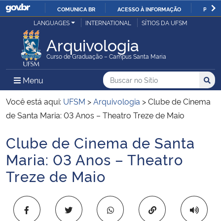
COMUNICA BR
ACESSO À INFORMAÇÃO
PARTI
Casa Civil
LANGUAGES
INTERNATIONAL
SÍTIOS DA UFSM
IR
PARA
Arquivologia
Ministério da Justiça e Segurança Pública
O
Curso de Graduação – Campus Santa Maria
CONTEÚDO
Ministério da Defesa
Buscar no no Sítio
Busca
Busca:
Menu Principal do Sítio
Menu
Busc
Ministério das Relações Exteriores
Você está aqui:
UFSM
>
Arquivologia
>
Clube de Cinema
de Santa Maria: 03 Anos – Theatro Treze de Maio
Ministério da Economia
Clube de Cinema de Santa
Início do conteúdo
Ministério da Infraestrutura
Maria: 03 Anos – Theatro
Treze de Maio
Ministério da Agricultura, Pecuária e Abastecimento
Ministério da Educação
Copiar para área 