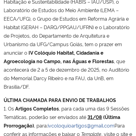
Habitação e Sustentabilidade (HABIS – IAU/USP), o
Laboratório de Estudos do Meio Ambiente (LEMA –
Secretaria-Geral
EECA/UFG), o Grupo de Estudos em Reforma Agrária e
Habitat (GERAH – DARQ/PPGAU/UFRN) e o Laboratório
Secretaria de Governo
de Projetos, do Departamento de Arquitetura e
Urbanismo da UFG/Campus Goiás, tem o prazer em
Gabinete de Segurança Institucional
anunciar o
IV Colóquio Habitat, Cidadania e
Agroecologia no Campo, nas Águas e Florestas
, que
Advocacia-Geral da União
acontecerá de 2 a 5 de dezembro de 2025, no Auditório
do Memorial Darcy Ribeiro e na FAU, da UnB, em
Banco Central do Brasil
Brasília/DF.
Planalto
ÚLTIMA CHAMADA PARA ENVIO DE TRABALHOS
1. Os
Artigos Completos
, para cada uma das 9 Sessões
Temáticas, poderão ser enviados até
31/08
(Última
Prorrogação)
, para:
ivcoloquioartigos@gmail.com
Para
conferir as informações e baixar o
Template
, visite o site e