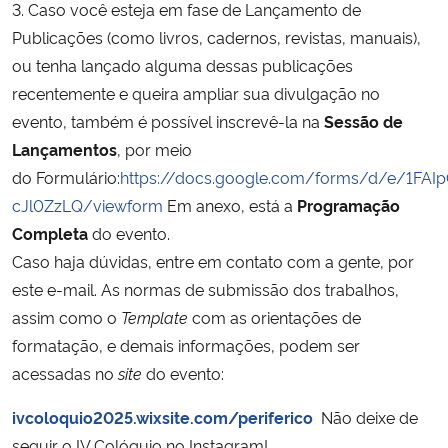
3. Caso você esteja em fase de Lançamento de
Publicações (como livros, cadernos, revistas, manuais),
ou tenha lançado alguma dessas publicações
recentemente e queira ampliar sua divulgação no
evento, também é possível inscrevê-la na
Sessão de
Lançamentos
, por meio
do Formulário:
https://docs.google.com/forms/d/e/1FA
cJl0ZzLQ/viewform
Em anexo, está a
Programação
Completa
do evento.
Caso haja dúvidas, entre em contato com a gente, por
este e-mail. As normas de submissão dos trabalhos,
assim como o
Template
com as orientações de
formatação, e demais informações, podem ser
acessadas no
site
do evento:
ivcoloquio2025.wixsite.com/periferico
Não deixe de
seguir o IV Colóquio no Instagram!