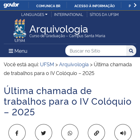
COMUNICA BR
ACESSO À INFORMAÇÃO
PARTI
Casa Civil
LANGUAGES
INTERNATIONAL
SÍTIOS DA UFSM
IR
PARA
Arquivologia
Ministério da Justiça e Segurança Pública
O
Curso de Graduação – Campus Santa Maria
CONTEÚDO
Ministério da Defesa
Buscar no no Sítio
Busca
Busca:
Menu Principal do Sítio
Menu
Busc
Ministério das Relações Exteriores
Você está aqui:
UFSM
>
Arquivologia
>
Última chamada
de trabalhos para o IV Colóquio – 2025
Ministério da Economia
Última chamada de
Início do conteúdo
Ministério da Infraestrutura
trabalhos para o IV Colóquio
– 2025
Ministério da Agricultura, Pecuária e Abastecimento
Ministério da Educação
Copiar para área 