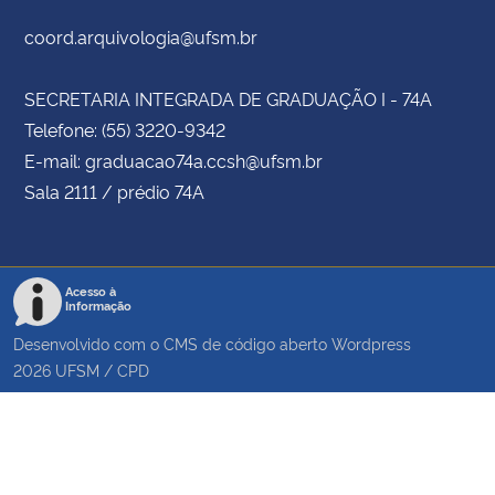
coord.arquivologia@ufsm.br
SECRETARIA INTEGRADA DE GRADUAÇÃO I - 74A
Telefone: (55) 3220-9342
E-mail: graduacao74a.ccsh@ufsm.br
Sala 2111 / prédio 74A
Acesso à
Informação
Desenvolvido com o CMS de código aberto
Wordpress
2026
UFSM
/
CPD