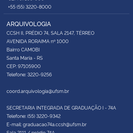
+55 (55) 3220-8000
ARQUIVOLOGIA
CCSH II, PRÉDIO 74, SALA 2147, TÉRREO
AVENIDA RORAIMA nº 1000
Bairro CAMOBI
Santa Maria - RS
CEP: 97105900
Telefone: 3220-9256
coord.arquivologia@ufsm.br
SECRETARIA INTEGRADA DE GRADUAÇÃO I - 74A
Telefone: (55) 3220-9342
E-mail: graduacao74a.ccsh@ufsm.br
Sala 2111 / prédio 74A