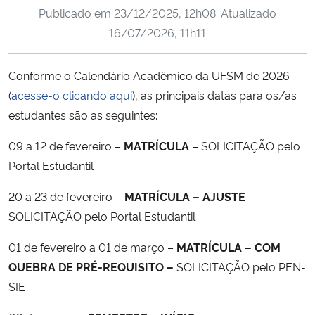
Publicado em
23/12/2025, 12h08
. Atualizado
Ministério da Cidadania
16/07/2026, 11h11
Ministério da Saúde
Conforme o Calendário Acadêmico da UFSM de 2026
Ministério de Minas e Energia
(
acesse-o clicando aqui
), as principais datas para os/as
estudantes são as seguintes:
Ministério da Ciência, Tecnologia, Inovações e Comunicações
09 a 12 de fevereiro –
MATRÍCULA
– SOLICITAÇÃO pelo
Ministério do Meio Ambiente
Portal Estudantil
20 a 23 de fevereiro –
MATRÍCULA – AJUSTE
–
Ministério do Turismo
SOLICITAÇÃO pelo Portal Estudantil
Ministério do Desenvolvimento Regional
01 de fevereiro a 01 de março –
MATRÍCULA – COM
QUEBRA DE PRÉ-REQUISITO –
SOLICITAÇÃO pelo PEN-
Controladoria-Geral da União
SIE
Ministério da Mulher, da Família e dos Direitos Humanos