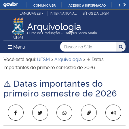
COMUNICA BR
ACESSO À INFORMAÇÃO
PARTI
Casa Civil
LANGUAGES
INTERNATIONAL
SÍTIOS DA UFSM
IR
PARA
Arquivologia
Ministério da Justiça e Segurança Pública
O
Curso de Graduação – Campus Santa Maria
CONTEÚDO
Ministério da Defesa
Buscar no no Sítio
Busca
Busca:
Menu Principal do Sítio
Menu
Busc
Ministério das Relações Exteriores
Você está aqui:
UFSM
>
Arquivologia
>
⚠ Datas
importantes do primeiro semestre de 2026
Ministério da Economia
⚠ Datas importantes do
Início do conteúdo
Ministério da Infraestrutura
primeiro semestre de 2026
Ministério da Agricultura, Pecuária e Abastecimento
Copiar para área 
Ministério da Educação