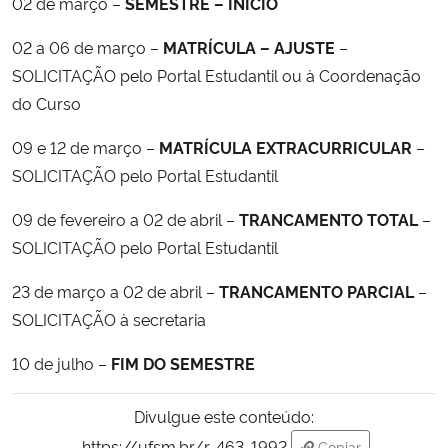
02 de março –
SEMESTRE – INÍCIO
02 a 06 de março –
MATRÍCULA – AJUSTE
–
Secretaria-Geral
SOLICITAÇÃO pelo Portal Estudantil ou à Coordenação
Secretaria de Governo
do Curso
09 e 12 de março –
MATRÍCULA EXTRACURRICULAR
–
Gabinete de Segurança Institucional
SOLICITAÇÃO pelo Portal Estudantil
Advocacia-Geral da União
09 de fevereiro a 02 de abril –
TRANCAMENTO TOTAL
–
SOLICITAÇÃO pelo Portal Estudantil
Banco Central do Brasil
23 de março a 02 de abril –
TRANCAMENTO PARCIAL
–
Planalto
SOLICITAÇÃO à secretaria
10 de julho –
FIM DO SEMESTRE
Divulgue este conteúdo:
https://ufsm.br/r-463-1992
Copiar