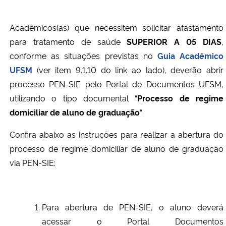
Ministério da Cidadania
Acadêmicos(as) que necessitem solicitar afastamento
Ministério da Saúde
para tratamento de saúde
SUPERIOR A 05 DIAS
,
conforme as situações previstas no
Guia Acadêmico
Ministério de Minas e Energia
UFSM
(ver item 9.1.10 do link ao lado), deverão abrir
processo PEN-SIE pelo Portal de Documentos UFSM,
Ministério da Ciência, Tecnologia, Inovações e Comunicações
utilizando o tipo documental “
Processo de regime
domiciliar de aluno de graduação
“.
Ministério do Meio Ambiente
Confira abaixo as instruções para realizar a abertura do
Ministério do Turismo
processo de regime domiciliar de aluno de graduação
via PEN-SIE:
Ministério do Desenvolvimento Regional
Controladoria-Geral da União
Para abertura de PEN-SIE, o aluno deverá
acessar o Portal Documentos
Ministério da Mulher, da Família e dos Direitos Humanos