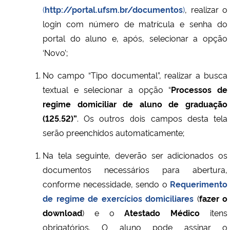
(
http://portal.ufsm.br/documentos
)
, realizar o
login com número de matrícula e senha do
Secretaria-Geral
portal do aluno e, após, selecionar a opção
Secretaria de Governo
‘Novo’;
No campo “Tipo documental”, realizar a busca
Gabinete de Segurança Institucional
textual e selecionar a opção “
Processos de
regime domiciliar de aluno de graduação
Advocacia-Geral da União
(125.52)”
. Os outros dois campos desta tela
serão preenchidos automaticamente;
Banco Central do Brasil
Na tela seguinte, deverão ser adicionados os
Planalto
documentos necessários para abertura,
conforme necessidade, sendo o
Requerimento
de regime de exercícios domiciliares
(
fazer o
download
) e o
Atestado Médico
itens
obrigatórios. O aluno pode assinar o