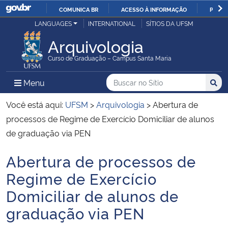
COMUNICA BR
ACESSO À INFORMAÇÃO
PARTI
Casa Civil
LANGUAGES
INTERNATIONAL
SÍTIOS DA UFSM
IR
PARA
Arquivologia
Ministério da Justiça e Segurança Pública
O
Curso de Graduação – Campus Santa Maria
CONTEÚDO
Ministério da Defesa
Buscar no no Sítio
Busca
Busca:
Menu Principal do Sítio
Menu
Busc
Ministério das Relações Exteriores
Você está aqui:
UFSM
>
Arquivologia
>
Abertura de
processos de Regime de Exercício Domiciliar de alunos
Ministério da Economia
de graduação via PEN
Abertura de processos de
Ministério da Infraestrutura
Início do conteúdo
Regime de Exercício
Ministério da Agricultura, Pecuária e Abastecimento
Domiciliar de alunos de
graduação via PEN
Ministério da Educação