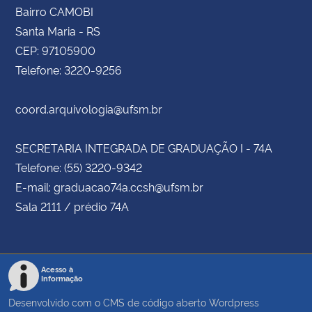
Bairro CAMOBI
Santa Maria - RS
CEP: 97105900
Telefone: 3220-9256
coord.arquivologia@ufsm.br
SECRETARIA INTEGRADA DE GRADUAÇÃO I - 74A
Telefone: (55) 3220-9342
E-mail: graduacao74a.ccsh@ufsm.br
Sala 2111 / prédio 74A
Acesso à
Informação
Desenvolvido com o CMS de código aberto
Wordpress