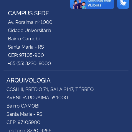
CAMPUS SEDE
Secretaria-Geral
Av. Roraima nº 1000
Secretaria de Governo
Cidade Universitária
Bairro Camobi
Gabinete de Segurança Institucional
Santa Maria - RS
CEP: 97105-900
Advocacia-Geral da União
+55 (55) 3220-8000
Banco Central do Brasil
ARQUIVOLOGIA
CCSH II, PRÉDIO 74, SALA 2147, TÉRREO
Planalto
AVENIDA RORAIMA nº 1000
Bairro CAMOBI
Santa Maria - RS
CEP: 97105900
Telefone: 3220-9256