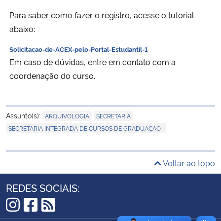
Ministério da Cidadania
Para saber como fazer o registro, acesse o tutorial
abaixo:
Ministério da Saúde
Solicitacao-de-ACEX-pelo-Portal-Estudantil-1
Em caso de dúvidas, entre em contato com a
Ministério de Minas e Energia
coordenação do curso.
Ministério da Ciência, Tecnologia, Inovações e Comunicações
Ministério do Meio Ambiente
,
,
Assunto(s):
ARQUIVOLOGIA
SECRETARIA
SECRETARIA INTEGRADA DE CURSOS DE GRADUAÇÃO I
Ministério do Turismo
Voltar ao topo
Ministério do Desenvolvimento Regional
REDES SOCIAIS:
Controladoria-Geral da União
Instagram
Facebook
RSS
Ministério da Mulher, da Família e dos Direitos Humanos