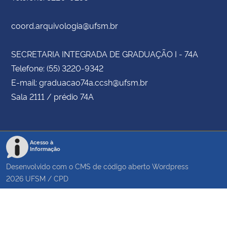
coord.arquivologia@ufsm.br
SECRETARIA INTEGRADA DE GRADUAÇÃO I - 74A
Telefone: (55) 3220-9342
E-mail: graduacao74a.ccsh@ufsm.br
Sala 2111 / prédio 74A
Acesso à
Informação
Desenvolvido com o CMS de código aberto
Wordpress
2026
UFSM
/
CPD