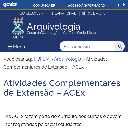
COMUNICA BR
ACESSO À INFORMAÇÃO
PARTI
Casa Civil
LANGUAGES
INTERNATIONAL
SÍTIOS DA UFSM
IR
PARA
Arquivologia
Ministério da Justiça e Segurança Pública
O
Curso de Graduação – Campus Santa Maria
CONTEÚDO
Ministério da Defesa
Buscar no no Sítio
Busca
Busca:
Menu Principal do Sítio
Menu
Busc
Ministério das Relações Exteriores
Você está aqui:
UFSM
>
Arquivologia
>
Atividades
Complementares de Extensão – ACEx
Ministério da Economia
Atividades Complementares
Início do conteúdo
Ministério da Infraestrutura
de Extensão – ACEx
Ministério da Agricultura, Pecuária e Abastecimento
As ACEx fazem parte do currículo dos cursos e devem
Ministério da Educação
ser registradas pelos(as) estudantes.