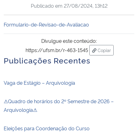
Publicado em
27/08/2024, 13h12
Ministério da Cidadania
Ministério da Saúde
Formulario-de-Revisao-de-Avaliacao
Ministério de Minas e Energia
Divulgue este conteúdo:
https://ufsm.br/r-463-1545
Copiar
Ministério da Ciência, Tecnologia, Inovações e Comunicações
para área de tran
Publicações Recentes
Ministério do Meio Ambiente
Vaga de Estágio – Arquivologia
Ministério do Turismo
⚠Quadro de horários do 2º Semestre de 2026 –
Ministério do Desenvolvimento Regional
Arquivologia⚠
Controladoria-Geral da União
Eleições para Coordenação do Curso
Ministério da Mulher, da Família e dos Direitos Humanos