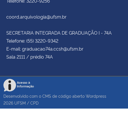
Telefone: 3220-9256
coord.arquivologia@ufsm.br
SECRETARIA INTEGRADA DE GRADUAÇÃO I - 74A
Telefone: (55) 3220-9342
E-mail: graduacao74a.ccsh@ufsm.br
Sala 2111 / prédio 74A
Acesso à
Informação
Desenvolvido com o CMS de código aberto
Wordpress
2026
UFSM
/
CPD