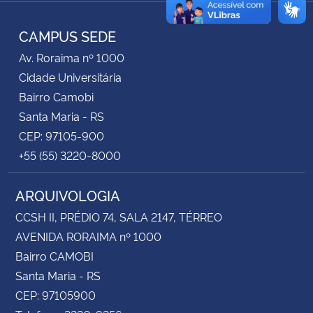
Instagram
Facebook
RSS
CAMPUS SEDE
Secretaria-Geral
Av. Roraima nº 1000
Secretaria de Governo
Cidade Universitária
Bairro Camobi
Gabinete de Segurança Institucional
Santa Maria - RS
CEP: 97105-900
Advocacia-Geral da União
+55 (55) 3220-8000
Banco Central do Brasil
ARQUIVOLOGIA
CCSH II, PRÉDIO 74, SALA 2147, TÉRREO
Planalto
AVENIDA RORAIMA nº 1000
Bairro CAMOBI
Santa Maria - RS
CEP: 97105900