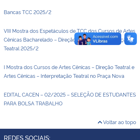
Bancas TCC 2025/2
Secretaria-Geral
VIII Mostra dos Espetáculos de TCC dos Cursos de Artes
Secretaria de Governo
Cênicas Bacharelado – Direção Teatral e Interpretação
Teatral 2025/2
Gabinete de Segurança Institucional
Advocacia-Geral da União
I Mostra dos Cursos de Artes Cênicas – Direção Teatral e
Artes Cênicas – Interpretação Teatral no Praça Nova
Banco Central do Brasil
EDITAL CACEN – 02/2025 – SELEÇÃO DE ESTUDANTES
Planalto
PARA BOLSA TRABALHO
Voltar ao topo
REDES SOCIAIS: