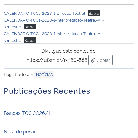
Ministério da Cidadania
CALENDARIO-TCCs-2023-1-Direcao-Teatral
Baixar
CALENDARIO-TCCs-2023-1-Interpretacao-Teatral-VII-
Ministério da Saúde
semestre
Baixar
CALENDARIO-TCCs-2023-1-Interpretacao-Teatral-VIII-
Ministério de Minas e Energia
semestre
Baixar
Divulgue este conteúdo:
Ministério da Ciência, Tecnologia, Inovações e Comunicações
https://ufsm.br/r-480-588
Copiar
para área de trans
Ministério do Meio Ambiente
Registrado em
NOTÍCIAS
Ministério do Turismo
Publicações Recentes
Ministério do Desenvolvimento Regional
Bancas TCC 2026/1
Controladoria-Geral da União
Nota de pesar
Ministério da Mulher, da Família e dos Direitos Humanos