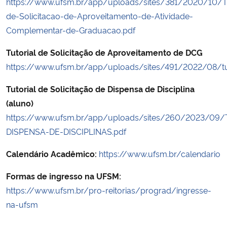
https://www.ufsm.br/app/uploads/sites/381/2020/10/Tu
de-Solicitacao-de-Aproveitamento-de-Atividade-
Secretaria-Geral
Complementar-de-Graduacao.pdf
Secretaria de Governo
Tutorial de Solicitação de Aproveitamento de DCG
https://www.ufsm.br/app/uploads/sites/491/2022/08/tut
Gabinete de Segurança Institucional
Tutorial de Solicitação de Dispensa de Disciplina
(aluno)
Advocacia-Geral da União
https://www.ufsm.br/app/uploads/sites/260/2023/09
DISPENSA-DE-DISCIPLINAS.pdf
Banco Central do Brasil
Calendário Acadêmico:
https://www.ufsm.br/calendario
Planalto
Formas de ingresso na UFSM:
https://www.ufsm.br/pro-reitorias/prograd/ingresse-
na-ufsm