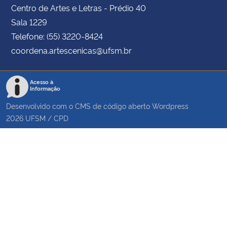
Centro de Artes e Letras - Prédio 40
Sala 1229
Telefone: (55) 3220-8424
coordena.artescenicas@ufsm.br
Acesso à
Informação
Desenvolvido com o CMS de código aberto
Wordpress
2026
UFSM
/
CPD