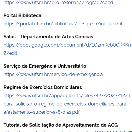
https://www.ufsm.br/pro-reitorias/prograd/caed
Ministério da Cidadania
Portal Biblioteca
:
Ministério da Saúde
https://portal.ufsm.br/biblioteca/pesquisa/index.html
Salas
–
Departamento de Artes Cênicas
:
Ministério de Minas e Energia
https://docs.google.com/document/d/1OzmReb0CRKK
Ministério da Ciência, Tecnologia, Inovações e Comunicações
Z/edit
Serviço de Emergência Universitário
:
Ministério do Meio Ambiente
https://www.ufsm.br/servico-de-emergencia
Ministério do Turismo
Regime de Exercícios Domiciliares
https://www.ufsm.br/app/uploads/sites/427/2023/12/Tut
Ministério do Desenvolvimento Regional
para-solicitar-o-regime-de-exercicios-domiciliares-para-
afastamento-superior-a-5-dias.pdf
Controladoria-Geral da União
Tutorial de Solicitação de Aproveitamento de ACG
Ministério da Mulher, da Família e dos Direitos Humanos