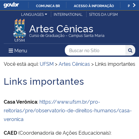
COMUNICA BR
ACESSO À INFORMAÇÃO
PARTI
Casa Civil
LANGUAGES
INTERNATIONAL
SÍTIOS DA UFSM
IR
PARA
Artes Cênicas
Ministério da Justiça e Segurança Pública
O
Curso de Graduação – Campus Santa Maria
CONTEÚDO
Ministério da Defesa
Buscar no no Sítio
Busca
Busca:
Menu Principal do Sítio
Menu
Busc
Ministério das Relações Exteriores
Você está aqui:
UFSM
>
Artes Cênicas
>
Links importantes
Links importantes
Ministério da Economia
Início do conteúdo
Ministério da Infraestrutura
Casa Verônica
:
https://www.ufsm.br/pro-
reitorias/pre/observatorio-de-direitos-humanos/casa-
Ministério da Agricultura, Pecuária e Abastecimento
veronica
Ministério da Educação
CAED
(Coordenadoria de Ações Educacionais):