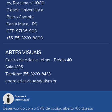
Av. Roraima nº 1000
Cidade Universitária
Secretaria-Geral
Bairro Camobi
Santa Maria - RS
Secretaria de Governo
CEP: 97105-900
+55 (55) 3220-8000
Gabinete de Segurança Institucional
ARTES VISUAIS
Advocacia-Geral da União
Centro de Artes e Letras - Prédio 40
Banco Central do Brasil
Sala 1225
Telefone: (55) 3220-8433
Planalto
coord.artesvisuais@ufsm.br
Acesso à
Informação
Desenvolvido com o CMS de código aberto
Wordpress