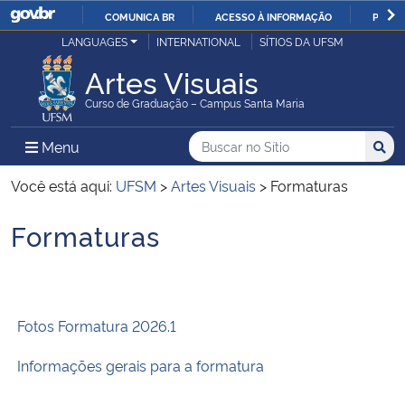
COMUNICA BR
ACESSO À INFORMAÇÃO
PARTI
Casa Civil
LANGUAGES
INTERNATIONAL
SÍTIOS DA UFSM
IR
PARA
Artes Visuais
Ministério da Justiça e Segurança Pública
O
Curso de Graduação – Campus Santa Maria
CONTEÚDO
Ministério da Defesa
Buscar no no Sítio
Busca
Busca:
Menu Principal do Sítio
Menu
Busc
Ministério das Relações Exteriores
Você está aqui:
UFSM
>
Artes Visuais
>
Formaturas
Formaturas
Ministério da Economia
Início do conteúdo
Ministério da Infraestrutura
Fotos Formatura 2026.1
Ministério da Agricultura, Pecuária e Abastecimento
Informações gerais para a formatura
Ministério da Educação