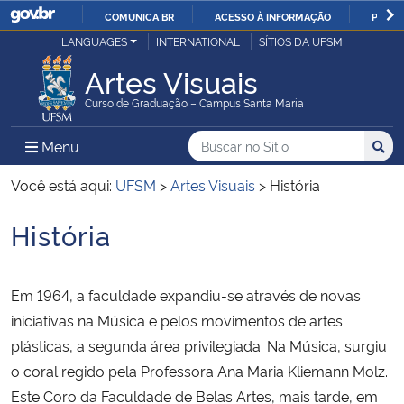
COMUNICA BR
ACESSO À INFORMAÇÃO
PARTI
Casa Civil
LANGUAGES
INTERNATIONAL
SÍTIOS DA UFSM
IR
PARA
Artes Visuais
Ministério da Justiça e Segurança Pública
O
Curso de Graduação – Campus Santa Maria
CONTEÚDO
Ministério da Defesa
Buscar no no Sítio
Busca
Busca:
Menu Principal do Sítio
Menu
Busc
Ministério das Relações Exteriores
Você está aqui:
UFSM
>
Artes Visuais
>
História
História
Ministério da Economia
Início do conteúdo
Ministério da Infraestrutura
Em 1964, a faculdade expandiu-se através de novas
iniciativas na Música e pelos movimentos de artes
Ministério da Agricultura, Pecuária e Abastecimento
plásticas, a segunda área privilegiada. Na Música, surgiu
o coral regido pela Professora Ana Maria Kliemann Molz.
Ministério da Educação
Este Coro da Faculdade de Belas Artes, mais tarde, em