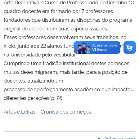
Arte Decorativa e Curso de Professorado de Desenho. “O
quadro docente era formado por 7 professores
Secretaria-Geral
fundadores que distribuíram as disciplinas do programa
original de acordo com suas especializações.
Secretaria de Governo
Esses professores desenvolveram seus trabalhos, no
início, junto aos 22 alunos fundadores que ingressaram
Gabinete de Segurança Institucional
na Universidade pelo vestibular.
Cumprindo uma tradição institucional destes começos,
Advocacia-Geral da União
muitos deles migraram, mais tarde, para a posição de
docentes, atualizando um
Banco Central do Brasil
processo de aperfeiçoamento acadêmico que impactou
Planalto
diferentes gerações.”p. 26
Artes e Letras – Crônica dos começos
Voltar ao topo