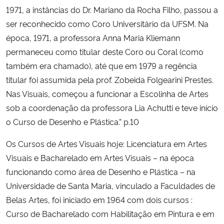
1971, a instâncias do Dr. Mariano da Rocha Filho, passou a
Ministério da Cidadania
ser reconhecido como Coro Universitário da UFSM. Na
Ministério da Saúde
época, 1971, a professora Anna Maria Kliemann
permaneceu como titular deste Coro ou Coral (como
Ministério de Minas e Energia
também era chamado), até que em 1979 a regência
titular foi assumida pela prof. Zobeida Folgearini Prestes.
Ministério da Ciência, Tecnologia, Inovações e Comunicações
Nas Visuais, começou a funcionar a Escolinha de Artes
sob a coordenação da professora Lia Achutti e teve início
Ministério do Meio Ambiente
o Curso de Desenho e Plástica.” p.10
Ministério do Turismo
Os Cursos de Artes Visuais hoje: Licenciatura em Artes
Visuais e Bacharelado em Artes Visuais – na época
Ministério do Desenvolvimento Regional
funcionando como área de Desenho e Plástica – na
Universidade de Santa Maria, vinculado a Faculdades de
Controladoria-Geral da União
Belas Artes, foi iniciado em 1964 com dois cursos :
Curso de Bacharelado com Habilitação em Pintura e em
Ministério da Mulher, da Família e dos Direitos Humanos