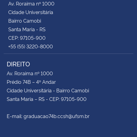
Av. Roraima nº 1000
Cidade Universitária
Secretaria-Geral
Bairro Camobi
Santa Maria - RS
Secretaria de Governo
CEP: 97105-900
+55 (55) 3220-8000
Gabinete de Segurança Institucional
DIREITO
Advocacia-Geral da União
Av. Roraima nº 1000
Banco Central do Brasil
Prédio 74B – 4º Andar
Cidade Universitária - Bairro Camobi
Planalto
Santa Maria – RS - CEP: 97105-900
E-mail: graduacao74b.ccsh@ufsm.br