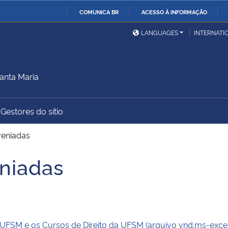
COMUNICA BR
ACESSO À INFORMAÇÃO
Ministério da Defesa
Ministério das Relações
Mini
IR
LANGUAGES
INTERNATI
Exteriores
PARA
O
Ministério da Cidadania
Ministério da Saúde
Mini
CONTEÚDO
anta Maria
Gestores do sítio
Ministério do
Controladoria-Geral da
Mini
Desenvolvimento Regional
União
Famí
veniadas
Hum
eniadas
Advocacia-Geral da União
Banco Central do Brasil
Plan
a UFSM e os Cursos de Direito da UFSM (arquivo vnd.ms-excel