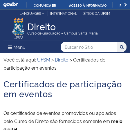
COMUNICA BR
ACESSO À INFORMAÇÃO
PARTI
Casa Civil
LANGUAGES
INTERNATIONAL
SÍTIOS DA UFSM
IR
PARA
Direito
Ministério da Justiça e Segurança Pública
O
Curso de Graduação – Campus Santa Maria
CONTEÚDO
Ministério da Defesa
Buscar no no Sítio
Busca
Busca:
Menu Principal do Sítio
Menu
Busc
Ministério das Relações Exteriores
Você está aqui:
UFSM
>
Direito
>
Certificados de
participação em eventos
Ministério da Economia
Certificados de participação
Início do conteúdo
Ministério da Infraestrutura
em eventos
Ministério da Agricultura, Pecuária e Abastecimento
Os certificados de eventos promovidos ou apoiados
Ministério da Educação
pelo Curso de Direito são fornecidos somente em
meio
digital
.