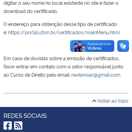
digitar o seu nome no local existente no site e fazer o
download do certificado.
Secretaria-Geral
O endereço para obtenção desse tipo de certificado
Secretaria de Governo
é:
https://portal.ufsm.br/certificados/mainMenu.html
Gabinete de Segurança Institucional
Em caso de dúvidas sobre a emissão de certificados,
Advocacia-Geral da União
favor entrar em contato com o setor responsável junto
ao Curso de Direito pelo email:
nextensao@gmail.com
Banco Central do Brasil
Planalto
Voltar ao topo
REDES SOCIAIS: