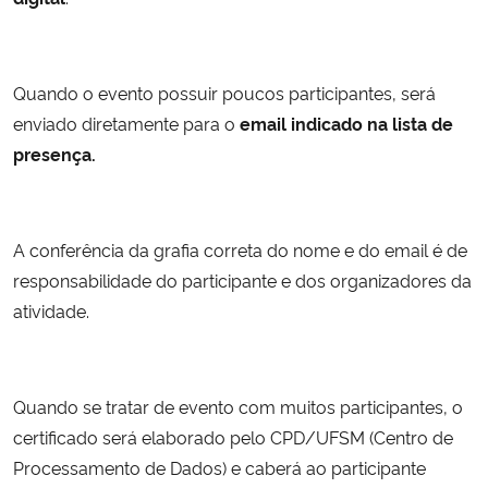
Ministério da Cidadania
Ministério da Saúde
Quando o evento possuir poucos participantes, será
enviado diretamente para o
email indicado na lista de
Ministério de Minas e Energia
presença.
Ministério da Ciência, Tecnologia, Inovações e Comunicações
A conferência da grafia correta do nome e do email é de
Ministério do Meio Ambiente
responsabilidade do participante e dos organizadores da
Ministério do Turismo
atividade.
Ministério do Desenvolvimento Regional
Quando se tratar de evento com muitos participantes, o
Controladoria-Geral da União
certificado será elaborado pelo CPD/UFSM (Centro de
Processamento de Dados) e caberá ao participante
Ministério da Mulher, da Família e dos Direitos Humanos