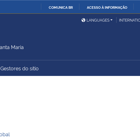
COMUNICA BR
ACESSO À INFORMAÇÃO
Ministério da Defesa
Ministério das Relações
Mini
IR
LANGUAGES
INTERNATI
Exteriores
PARA
O
Ministério da Cidadania
Ministério da Saúde
Mini
CONTEÚDO
anta Maria
Gestores do sítio
Ministério do
Controladoria-Geral da
Mini
Desenvolvimento Regional
União
Famí
Hum
Advocacia-Geral da União
Banco Central do Brasil
Plan
lobal