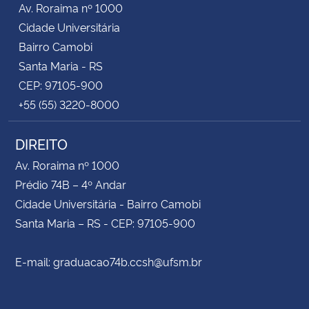
Av. Roraima nº 1000
Cidade Universitária
Secretaria-Geral
Bairro Camobi
Santa Maria - RS
Secretaria de Governo
CEP: 97105-900
+55 (55) 3220-8000
Gabinete de Segurança Institucional
DIREITO
Advocacia-Geral da União
Av. Roraima nº 1000
Banco Central do Brasil
Prédio 74B – 4º Andar
Cidade Universitária - Bairro Camobi
Planalto
Santa Maria – RS - CEP: 97105-900
E-mail: graduacao74b.ccsh@ufsm.br