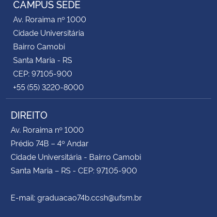
CAMPUS SEDE
Av. Roraima nº 1000
Secretaria-Geral
Cidade Universitária
Bairro Camobi
Secretaria de Governo
Santa Maria - RS
CEP: 97105-900
Gabinete de Segurança Institucional
+55 (55) 3220-8000
Advocacia-Geral da União
DIREITO
Banco Central do Brasil
Av. Roraima nº 1000
Prédio 74B – 4º Andar
Planalto
Cidade Universitária - Bairro Camobi
Santa Maria – RS - CEP: 97105-900
E-mail: graduacao74b.ccsh@ufsm.br