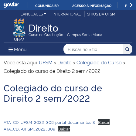
COMUNICA BR
ACESSO À INFORMAÇÃO
PARTI
Casa Civil
LANGUAGES
INTERNATIONAL
SÍTIOS DA UFSM
IR
PARA
Direito
Ministério da Justiça e Segurança Pública
O
Curso de Graduação – Campus Santa Maria
CONTEÚDO
Ministério da Defesa
Buscar no no Sítio
Busca
Busca:
Menu Principal do Sítio
Menu
Busc
Ministério das Relações Exteriores
Você está aqui:
UFSM
>
Direito
>
Colegiado do Curso
>
Colegiado do curso de Direito 2 sem/2022
Ministério da Economia
Colegiado do curso de
Início do conteúdo
Ministério da Infraestrutura
Direito 2 sem/2022
Ministério da Agricultura, Pecuária e Abastecimento
ATA_CD_UFSM_2022_308-portal-documentos-3
Baixar
Ministério da Educação
ATA_CD_-UFSM_2022_309
Baixar