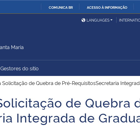
COMUNICA BR
ACESSO À INFORMAÇÃO
Ministério da Defesa
Ministério das Relações
Mini
IR
LANGUAGES
INTERNATI
Exteriores
PARA
O
Ministério da Cidadania
Ministério da Saúde
Mini
CONTEÚDO
anta Maria
Gestores do sítio
Ministério do
Controladoria-Geral da
Mini
Desenvolvimento Regional
União
Famí
 Solicitação de Quebra de Pré-RequisitosSecretaria Integra
Hum
Solicitação de Quebra 
Advocacia-Geral da União
Banco Central do Brasil
Plan
ria Integrada de Gradu