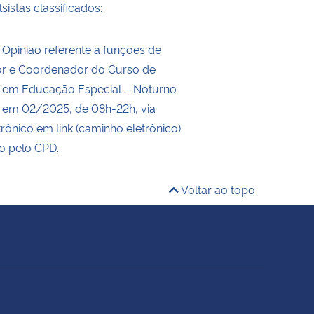
sistas classificados:
 Opinião referente a funções de
r e Coordenador do Curso de
a em Educação Especial – Noturno
se em 02/2025, de 08h-22h, via
trônico em link (caminho eletrônico)
do pelo CPD.
Voltar ao topo