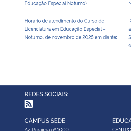
Educação Especial Noturno):
N
Horário de atendimento do Curso de
R
Licenciatura em Educação Especial –
a
Noturno, de novembro de 2025 em diante:
S
e
REDES SOCIAIS:
RSS
CAMPUS SEDE
EDUCA
Av. Roraima nº 1000
CENTRO 