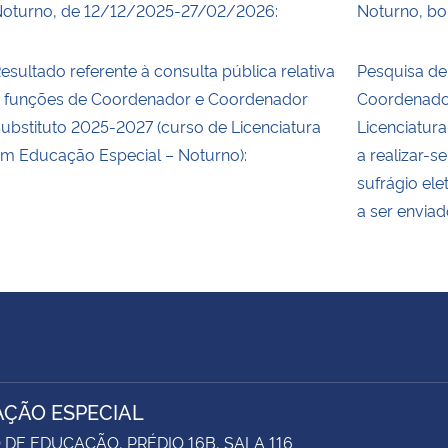
oturno, de 12/12/2025-27/02/2026:
Noturno, bol
esultado referente à consulta pública relativa
Pesquisa de
 funções de Coordenador e Coordenador
Coordenado
ubstituto 2025-2027 (curso de Licenciatura
Licenciatur
m Educação Especial – Noturno):
a realizar-
sufrágio ele
a ser envia
ÇÃO ESPECIAL
DE EDUCAÇÃO, PRÉDIO 16B, SALA 116