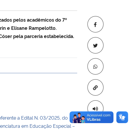
izados pelos acadêmicos do 7º
rin e Elisane Rampelotto.
óser pela parceria estabelecida.
 transferência
Copiar para áre
ferente a Edital N. 03/2025, do
cenciatura em Educação Especial –