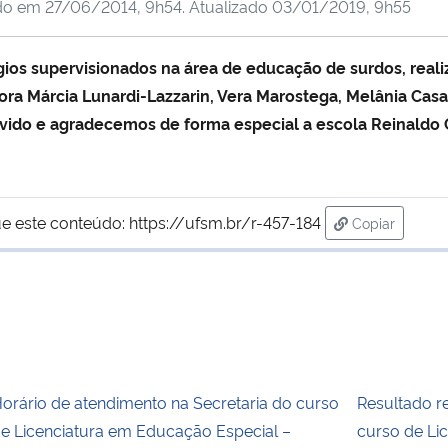
do em
27/06/2014, 9h54
. Atualizado
03/01/2019, 9h55
ios supervisionados na área de educação de surdos, real
ora Márcia Lunardi-Lazzarin, Vera Marostega, Melânia Casa
ido e agradecemos de forma especial a escola Reinaldo C
e este conteúdo:
https://ufsm.br/r-457-184
Copiar
para área de
orário de atendimento na Secretaria do curso
Resultado re
e Licenciatura em Educação Especial –
curso de Li