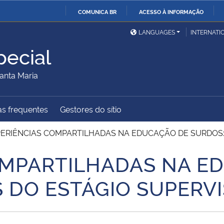
COMUNICA BR
ACESSO À INFORMAÇÃO
Ministério da Defesa
Ministério das Relações
Mini
IR
LANGUAGES
INTERNATI
Exteriores
PARA
ecial
O
Ministério da Cidadania
Ministério da Saúde
Mini
CONTEÚDO
anta Maria
s frequentes
Gestores do sítio
Ministério do
Controladoria-Geral da
Mini
Desenvolvimento Regional
União
Famí
ERIÊNCIAS COMPARTILHADAS NA EDUCAÇÃO DE SURDOS:
Hum
OMPARTILHADAS NA E
Advocacia-Geral da União
Banco Central do Brasil
Plan
S DO ESTÁGIO SUPERV