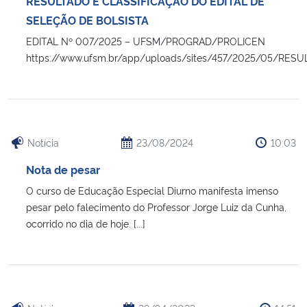
RESULTADO E CLASSIFICAÇÃO DO EDITAL DE
Ministério da Cidadania
SELEÇÃO DE BOLSISTA
EDITAL Nº 007/2025 – UFSM/PROGRAD/PROLICEN
Ministério da Saúde
https://www.ufsm.br/app/uploads/sites/457/2025/05/R
Ministério de Minas e Energia
Ministério da Ciência, Tecnologia, Inovações e Comunicações
Notícia
23/08/2024
10:03
Ministério do Meio Ambiente
Nota de pesar
O curso de Educação Especial Diurno manifesta imenso
Ministério do Turismo
pesar pelo falecimento do Professor Jorge Luiz da Cunha,
ocorrido no dia de hoje. [...]
Ministério do Desenvolvimento Regional
Controladoria-Geral da União
Ministério da Mulher, da Família e dos Direitos Humanos