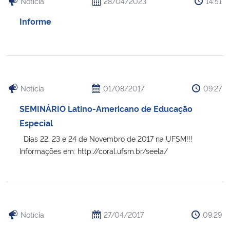
Notícia
28/04/2023
14:51
Informe
Secretaria-Geral
Secretaria de Governo
Gabinete de Segurança Institucional
Notícia
01/08/2017
09:27
Advocacia-Geral da União
SEMINÁRIO Latino-Americano de Educação
Especial
Banco Central do Brasil
Dias 22, 23 e 24 de Novembro de 2017 na UFSM!!!
Informações em: http://coral.ufsm.br/seela/
Planalto
Notícia
27/04/2017
09:29