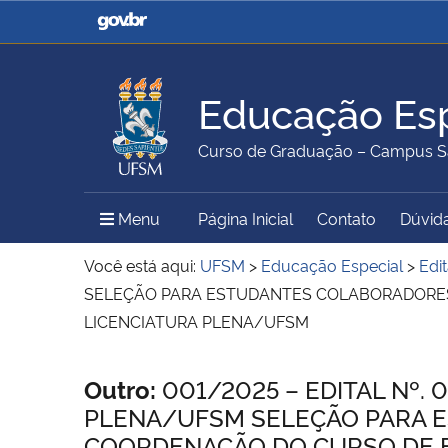
Casa Civil
Ministério da Justiça e
Segurança Pública
Educação Esp
Ministério da Agricultura,
Ministério da Educação
Curso de Graduação – Campus S
Pecuária e Abastecimento
Menu Principal do Sítio
Menu
Página Inicial
Contato
Dúvida
Ministério do Meio Ambiente
Ministério do Turismo
Você está aqui:
UFSM
>
Educação Especial
>
Edit
SELEÇÃO PARA ESTUDANTES COLABORADORES 
LICENCIATURA PLENA/UFSM
Secretaria de Governo
Gabinete de Segurança
Institucional
Início do conteúdo
Outro:
001/2025 – EDITAL Nº.
PLENA/UFSM SELEÇÃO PARA E
COORDENAÇÃO DO CURSO DE E