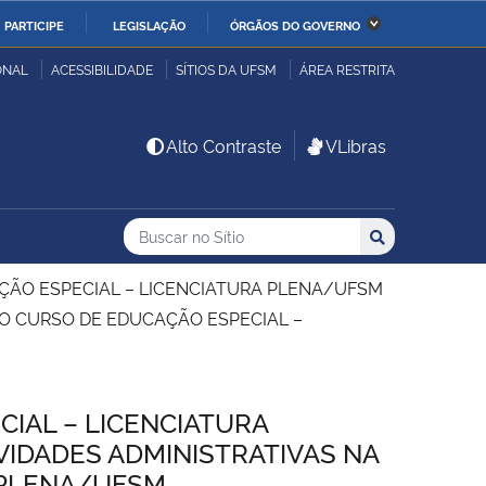
PARTICIPE
LEGISLAÇÃO
ÓRGÃOS DO GOVERNO
stério da Economia
Ministério da Infraestrutura
ONAL
ACESSIBILIDADE
SÍTIOS DA UFSM
ÁREA RESTRITA
stério de Minas e Energia
Ministério da Ciência,
Alto Contraste
VLibras
Tecnologia, Inovações e
Comunicações
Buscar no no Sítio
Busca
Busca:
Buscar
stério da Mulher, da
Secretaria-Geral
lia e dos Direitos
CAÇÃO ESPECIAL – LICENCIATURA PLENA/UFSM
anos
O CURSO DE EDUCAÇÃO ESPECIAL –
alto
CIAL – LICENCIATURA
IDADES ADMINISTRATIVAS NA
 PLENA/UFSM