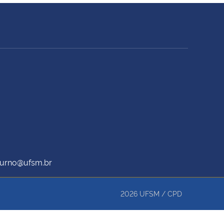
oturno@ufsm.br
2026
UFSM
/
CPD