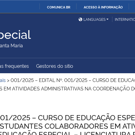
COMUNICA BR
ACESSO À INFORMAÇÃO
Ministério da Defesa
Ministério das Relações
Mini
IR
LANGUAGES
INTERNATI
Exteriores
PARA
ecial
O
Ministério da Cidadania
Ministério da Saúde
Mini
CONTEÚDO
anta Maria
s frequentes
Gestores do sítio
Ministério do
Controladoria-Geral da
Mini
Desenvolvimento Regional
União
Famí
ais
>
001/2025 – EDITAL Nº. 001/2025 – CURSO DE EDU
Hum
EM ATIVIDADES ADMINISTRATIVAS NA COORDENAÇÃO D
Advocacia-Geral da União
Banco Central do Brasil
Plan
 001/2025 – CURSO DE EDUCAÇÃO ESPE
STUDANTES COLABORADORES EM ATIV
DUCAÇÃO ESPECIAL – LICENCIATURA