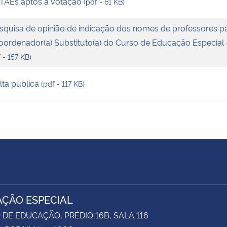
e TAEs aptos à votação
(pdf - 61 KB)
squisa de opinião de indicação dos nomes de professores p
ordenador(a) Substituto(a) do Curso de Educação Especial -
 - 157 KB)
lta pública
(pdf - 117 KB)
ÇÃO ESPECIAL
DE EDUCAÇÃO, PRÉDIO 16B, SALA 116