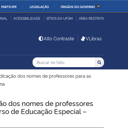
PARTICIPE
LEGISLAÇÃO
ÓRGÃOS DO GOVERNO
stério da Economia
Ministério da Infraestrutura
ONAL
ACESSIBILIDADE
SÍTIOS DA UFSM
ÁREA RESTRITA
stério de Minas e Energia
Ministério da Ciência,
Alto Contraste
VLibras
Tecnologia, Inovações e
Comunicações
Buscar no no Sítio
Busca
Busca:
Buscar
stério da Mulher, da
Secretaria-Geral
lia e dos Direitos
ndicação dos nomes de professores para as
anos
ena
alto
ão dos nomes de professores
urso de Educação Especial –