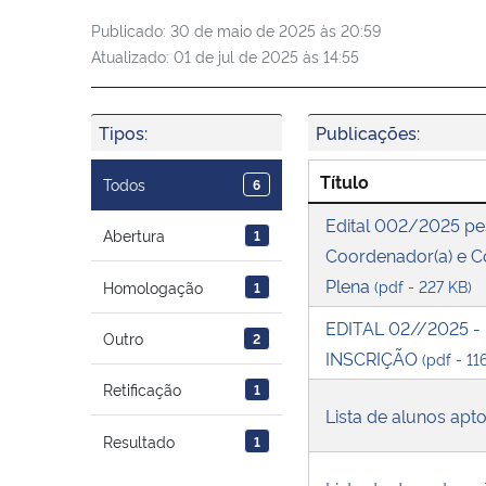
Publicado:
30 de maio de 2025 às 20:59
Atualizado:
01 de jul de 2025 às 14:55
Tipos:
Publicações:
Título
Todos
6
Edital 002/2025 pe
Abertura
1
Coordenador(a) e Co
Plena
(pdf - 227 KB)
Homologação
1
EDITAL 02//2025 -
Outro
2
INSCRIÇÃO
(pdf - 11
Retificação
1
Lista de alunos apt
Resultado
1