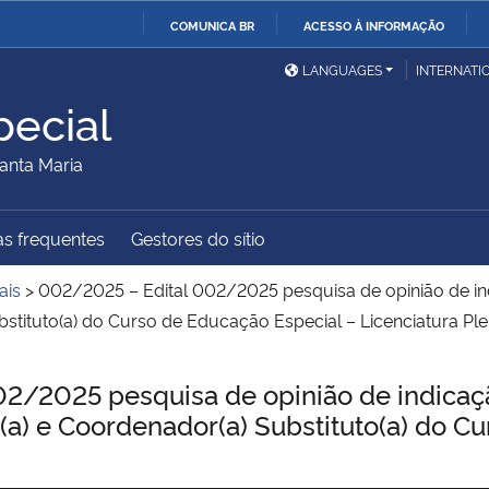
COMUNICA BR
ACESSO À INFORMAÇÃO
Ministério da Defesa
Ministério das Relações
Mini
IR
LANGUAGES
INTERNATI
Exteriores
PARA
ecial
O
Ministério da Cidadania
Ministério da Saúde
Mini
CONTEÚDO
anta Maria
s frequentes
Gestores do sítio
Ministério do
Controladoria-Geral da
Mini
Desenvolvimento Regional
União
Famí
ais
>
002/2025 – Edital 002/2025 pesquisa de opinião de i
Hum
stituto(a) do Curso de Educação Especial – Licenciatura Pl
Advocacia-Geral da União
Banco Central do Brasil
Plan
2/2025 pesquisa de opinião de indicaç
a) e Coordenador(a) Substituto(a) do C