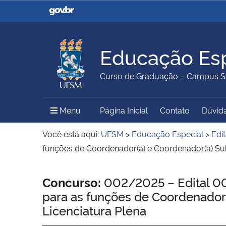
Casa Civil
Ministério da Justiça e
Segurança Pública
Educação Esp
Ministério da Agricultura,
Ministério da Educação
Curso de Graduação – Campus S
Pecuária e Abastecimento
Menu Principal do Sítio
Menu
Página Inicial
Contato
Dúvida
Ministério do Meio Ambiente
Ministério do Turismo
Você está aqui:
UFSM
>
Educação Especial
>
Edit
funções de Coordenador(a) e Coordenador(a) Sub
Secretaria de Governo
Gabinete de Segurança
Início do conteúdo
Concurso:
002/2025 – Edital 00
Institucional
para as funções de Coordenador(
Licenciatura Plena