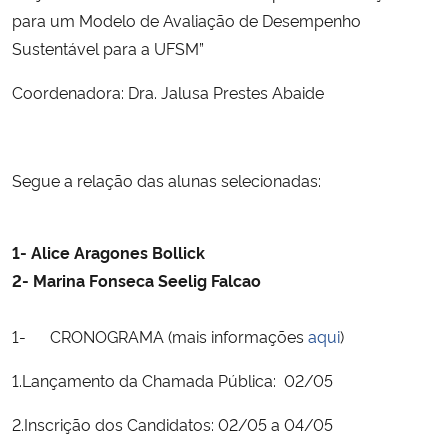
para um Modelo de Avaliação de Desempenho
Sustentável para a UFSM”
Secretaria-Geral
Coordenadora: Dra. Jalusa Prestes Abaide
Secretaria de Governo
Gabinete de Segurança Institucional
Segue a relação das alunas selecionadas:
Advocacia-Geral da União
1- Alice Aragones Bollick
Banco Central do Brasil
2- Marina Fonseca Seelig Falcao
Planalto
1- CRONOGRAMA (mais informações
aqui
)
1.Lançamento da Chamada Pública: 02/05
2.Inscrição dos Candidatos: 02/05 a 04/05