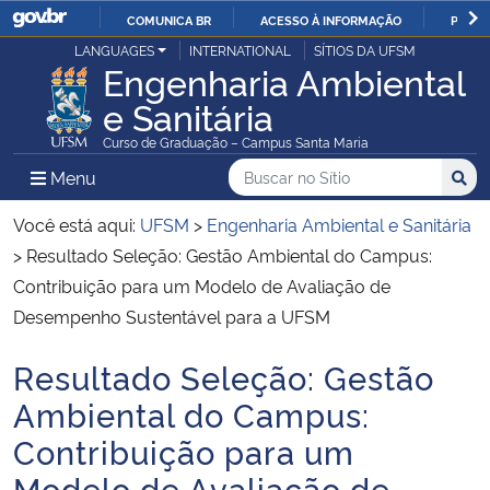
COMUNICA BR
ACESSO À INFORMAÇÃO
PARTI
Casa Civil
LANGUAGES
INTERNATIONAL
SÍTIOS DA UFSM
IR
Engenharia Ambiental
PARA
e Sanitária
Ministério da Justiça e Segurança Pública
O
Curso de Graduação – Campus Santa Maria
CONTEÚDO
Ministério da Defesa
Buscar no no Sítio
Busca
Busca:
Menu Principal do Sítio
Menu
Busc
Ministério das Relações Exteriores
Você está aqui:
UFSM
>
Engenharia Ambiental e Sanitária
>
Resultado Seleção: Gestão Ambiental do Campus:
Ministério da Economia
Contribuição para um Modelo de Avaliação de
Desempenho Sustentável para a UFSM
Ministério da Infraestrutura
Resultado Seleção: Gestão
Início do conteúdo
Ministério da Agricultura, Pecuária e Abastecimento
Ambiental do Campus:
Contribuição para um
Ministério da Educação
Modelo de Avaliação de