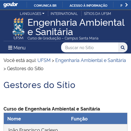
COMUNICA BR
ACESSO À INFORMAÇÃO
PARTI
Casa Civil
LANGUAGES
INTERNATIONAL
SÍTIOS DA UFSM
IR
Engenharia Ambiental
PARA
e Sanitária
Ministério da Justiça e Segurança Pública
O
Curso de Graduação – Campus Santa Maria
CONTEÚDO
Ministério da Defesa
Buscar no no Sítio
Busca
Busca:
Menu Principal do Sítio
Menu
Busc
Ministério das Relações Exteriores
Você está aqui:
UFSM
>
Engenharia Ambiental e Sanitária
>
Gestores do Sítio
Ministério da Economia
Gestores do Sítio
Início do conteúdo
Ministério da Infraestrutura
Ministério da Agricultura, Pecuária e Abastecimento
Curso de Engenharia Ambiental e Sanitária
Nome
Função
Ministério da Educação
João Francisco Carlexo