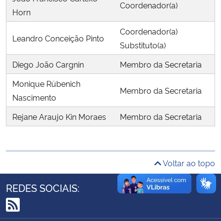
Coordenador(a)
Ministério da Cidadania
Horn
Coordenador(a)
Ministério da Saúde
Leandro Conceição Pinto
Substituto(a)
Ministério de Minas e Energia
Diego João Cargnin
Membro da Secretaria
Monique Rübenich
Ministério da Ciência, Tecnologia, Inovações e Comunicações
Membro da Secretaria
Nascimento
Ministério do Meio Ambiente
Rejane Araujo Kin Moraes
Membro da Secretaria
Ministério do Turismo
Voltar ao topo
Ministério do Desenvolvimento Regional
REDES SOCIAIS:
Controladoria-Geral da União
RSS
Ministério da Mulher, da Família e dos Direitos Humanos