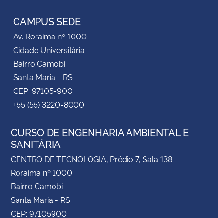
CAMPUS SEDE
Secretaria-Geral
Av. Roraima nº 1000
Secretaria de Governo
Cidade Universitária
Bairro Camobi
Gabinete de Segurança Institucional
Santa Maria - RS
CEP: 97105-900
Advocacia-Geral da União
+55 (55) 3220-8000
Banco Central do Brasil
CURSO DE ENGENHARIA AMBIENTAL E
SANITÁRIA
Planalto
CENTRO DE TECNOLOGIA, Prédio 7, Sala 138
Roraima nº 1000
Bairro Camobi
Santa Maria - RS
CEP: 97105900