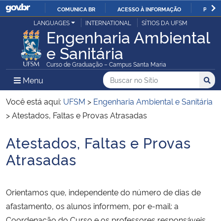
COMUNICA BR
ACESSO À INFORMAÇÃO
PARTI
Casa Civil
LANGUAGES
INTERNATIONAL
SÍTIOS DA UFSM
IR
Engenharia Ambiental
PARA
e Sanitária
Ministério da Justiça e Segurança Pública
O
Curso de Graduação – Campus Santa Maria
CONTEÚDO
Ministério da Defesa
Buscar no no Sítio
Busca
Busca:
Menu Principal do Sítio
Menu
Busc
Ministério das Relações Exteriores
Você está aqui:
UFSM
>
Engenharia Ambiental e Sanitária
>
Atestados, Faltas e Provas Atrasadas
Ministério da Economia
Atestados, Faltas e Provas
Início do conteúdo
Ministério da Infraestrutura
Atrasadas
Ministério da Agricultura, Pecuária e Abastecimento
Orientamos que, independente do número de dias de
Ministério da Educação
afastamento, os alunos informem, por e-mail: a
Coordenação do Curso e os professores responsáveis