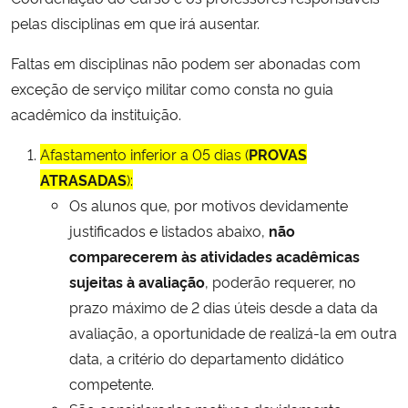
Ministério da Cidadania
pelas disciplinas em que irá ausentar.
Faltas em disciplinas não podem ser abonadas com
Ministério da Saúde
exceção de serviço militar como consta no guia
acadêmico da instituição.
Ministério de Minas e Energia
Afastamento inferior a 05 dias (
PROVAS
Ministério da Ciência, Tecnologia, Inovações e Comunicações
ATRASADAS
):
Os alunos que, por motivos devidamente
Ministério do Meio Ambiente
justificados e listados abaixo,
não
comparecerem às atividades acadêmicas
Ministério do Turismo
sujeitas à avaliação
, poderão requerer, no
prazo máximo de 2 dias úteis desde a data da
Ministério do Desenvolvimento Regional
avaliação, a oportunidade de realizá-la em outra
Controladoria-Geral da União
data, a critério do departamento didático
competente.
Ministério da Mulher, da Família e dos Direitos Humanos