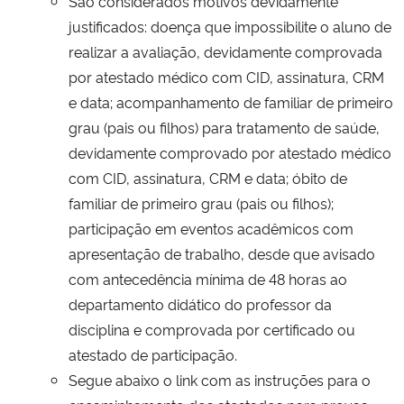
São considerados motivos devidamente
justificados: doença que impossibilite o aluno de
Secretaria-Geral
realizar a avaliação, devidamente comprovada
por atestado médico com CID, assinatura, CRM
Secretaria de Governo
e data; acompanhamento de familiar de primeiro
grau (pais ou filhos) para tratamento de saúde,
Gabinete de Segurança Institucional
devidamente comprovado por atestado médico
com CID, assinatura, CRM e data; óbito de
Advocacia-Geral da União
familiar de primeiro grau (pais ou filhos);
participação em eventos acadêmicos com
Banco Central do Brasil
apresentação de trabalho, desde que avisado
com antecedência mínima de 48 horas ao
Planalto
departamento didático do professor da
disciplina e comprovada por certificado ou
atestado de participação.
Segue abaixo o link com as instruções para o