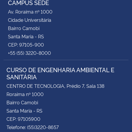
CAMPUS SEDE
Av. Roraima nº 1000
Secretaria-Geral
Cidade Universitária
Bairro Camobi
Secretaria de Governo
Santa Maria - RS
CEP: 97105-900
Gabinete de Segurança Institucional
+55 (55) 3220-8000
Advocacia-Geral da União
CURSO DE ENGENHARIA AMBIENTAL E
SANITÁRIA
Banco Central do Brasil
CENTRO DE TECNOLOGIA, Prédio 7, Sala 138
Planalto
Roraima nº 1000
Bairro Camobi
Santa Maria - RS
CEP: 97105900
Telefone: (55)3220-8657