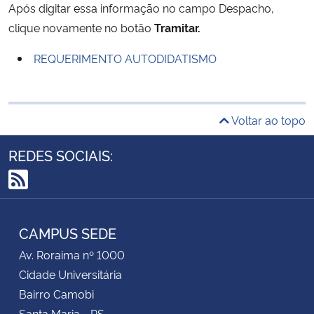
Após digitar essa informação no campo Despacho,
clique novamente no botão
Tramitar.
REQUERIMENTO AUTODIDATISMO
Voltar ao topo
REDES SOCIAIS:
RSS
CAMPUS SEDE
Av. Roraima nº 1000
Cidade Universitária
Bairro Camobi
Santa Maria - RS