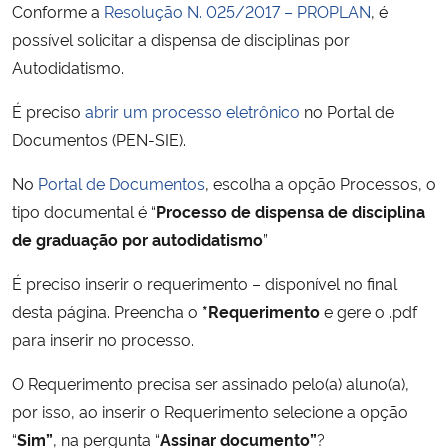
Conforme a
Resolução N. 025/2017 – PROPLAN
, é
Ministério da Cidadania
possível solicitar a dispensa de disciplinas por
Autodidatismo.
Ministério da Saúde
É preciso
abrir um processo eletrônico
no Portal de
Ministério de Minas e Energia
Documentos (PEN-SIE).
Ministério da Ciência, Tecnologia, Inovações e Comunicações
No
Portal de Documentos
, escolha a opção Processos, o
tipo documental é “
Processo de dispensa de disciplina
Ministério do Meio Ambiente
de graduação por autodidatismo
”
É preciso inserir o requerimento – disponível no final
Ministério do Turismo
desta página. Preencha o
*Requerimento
e gere o .pdf
Ministério do Desenvolvimento Regional
para inserir no processo.
O Requerimento precisa ser assinado pelo(a) aluno(a),
Controladoria-Geral da União
por isso, ao inserir o Requerimento selecione a opção
“
Sim”
, na pergunta “
Assinar documento”
?
Ministério da Mulher, da Família e dos Direitos Humanos