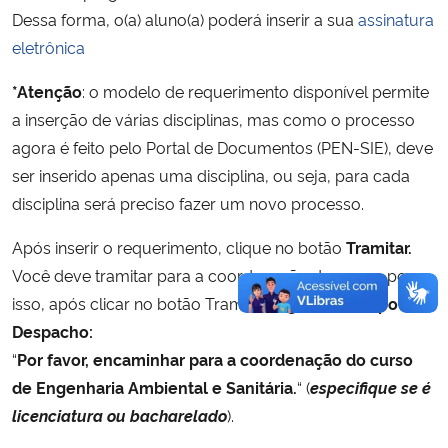
Dessa forma, o(a) aluno(a) poderá inserir a sua
assinatura
eletrônica
Secretaria-Geral
*Atenção
: o modelo de requerimento disponível permite
Secretaria de Governo
a inserção de várias disciplinas, mas como o processo
agora é feito pelo Portal de Documentos (PEN-SIE), deve
Gabinete de Segurança Institucional
ser inserido apenas uma disciplina, ou seja, para cada
disciplina será preciso fazer um novo processo.
Advocacia-Geral da União
Após inserir o requerimento, clique no botão
Tramitar.
Banco Central do Brasil
Você deve tramitar para a coordenação do curso, por
isso, após clicar no botão Tramitar,
digite no campo
Planalto
Despacho:
“
Por favor, encaminhar para a coordenação do curso
de Engenharia Ambiental e Sanitária.
“ (
especifique se é
licenciatura ou bacharelado
).