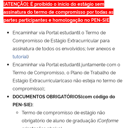
[ATENÇÃO]: É proibido o início do estágio sem
Ministério da Cidadania
assinatura do termo de compromisso por todas as
partes participantes e homologação no PEN-SIE
Ministério da Saúde
Encaminhar via Portal estudantil o Termo de
Ministério de Minas e Energia
Compromisso de Estágio Extracurricular para
assinatura de todos os envolvidos; (ver anexos e
Ministério da Ciência, Tecnologia, Inovações e Comunicações
tutorial
)
Encaminhar via Portal estudantil juntamente com o
Ministério do Meio Ambiente
Termo de Compromisso, o Plano de Trabalho de
Estágio Extracurricular(caso não esteja no termo de
Ministério do Turismo
compromisso);;
DOCUMENTOS OBRIGATÓRIOS(com código do
Ministério do Desenvolvimento Regional
PEN-SIE):
Controladoria-Geral da União
Termo de compromisso de estágio não
obrigatório de aluno de graduação
(Conforme
Ministério da Mulher, da Família e dos Direitos Humanos