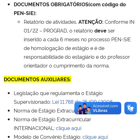
DOCUMENTOS OBRIGATÓRIOS(com código do
PEN-SIE):
Relatório de atividades.
ATENÇÃO:
Conforme IN
01/22 – PROGRAD, o relatório
deve
ser
inserido a cada 6 meses no processo PEN-SIE
de homologação de estágio e é de
responsabilidade do estagiário e do professor
orientador o cumprimento da norma.
DOCUMENTOS AUXILIARES:
Legislação que regulamenta o Estágio
Supervisionado:
Lei 11.788 de 25/09/2008
Norma de Estágio Extracurricular:
clique aqui
Norma de Estágio Extracurricular
INTERNACIONAL:
clique aqui
Modelo de Convênio Estágio:
clique aqui