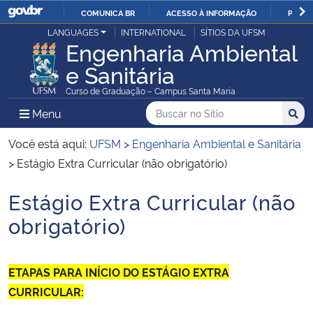
COMUNICA BR
ACESSO À INFORMAÇÃO
PARTI
Casa Civil
LANGUAGES
INTERNATIONAL
SÍTIOS DA UFSM
IR
Engenharia Ambiental
PARA
e Sanitária
Ministério da Justiça e Segurança Pública
O
Curso de Graduação – Campus Santa Maria
CONTEÚDO
Ministério da Defesa
Buscar no no Sítio
Busca
Busca:
Menu Principal do Sítio
Menu
Busc
Ministério das Relações Exteriores
Você está aqui:
UFSM
>
Engenharia Ambiental e Sanitária
>
Estágio Extra Curricular (não obrigatório)
Ministério da Economia
Estágio Extra Curricular (não
Início do conteúdo
Ministério da Infraestrutura
obrigatório)
Ministério da Agricultura, Pecuária e Abastecimento
ETAPAS PARA INÍCIO DO ESTÁGIO EXTRA
Ministério da Educação
CURRICULAR: