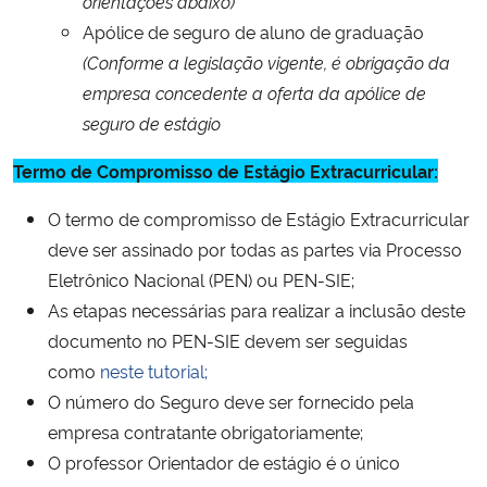
orientações abaixo)
Apólice de seguro de aluno de graduação
Secretaria-Geral
(Conforme a legislação vigente, é obrigação da
empresa concedente a oferta da apólice de
Secretaria de Governo
seguro de estágio
Gabinete de Segurança Institucional
Termo de Compromisso de Estágio Extracurricular:
O termo de compromisso de Estágio Extracurricular
Advocacia-Geral da União
deve ser assinado por todas as partes via Processo
Eletrônico Nacional (PEN) ou PEN-SIE;
Banco Central do Brasil
As etapas necessárias para realizar a inclusão deste
documento no PEN-SIE devem ser seguidas
Planalto
como
neste tutorial;
O número do Seguro deve ser fornecido pela
empresa contratante obrigatoriamente;
O professor Orientador de estágio é o único