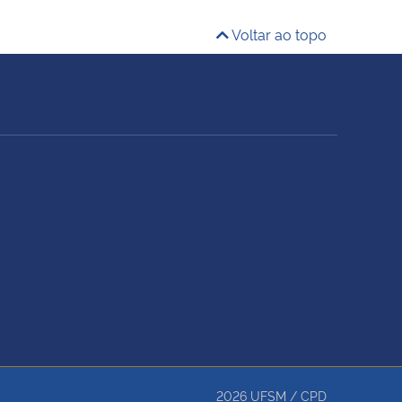
Voltar ao topo
2026
UFSM
/
CPD