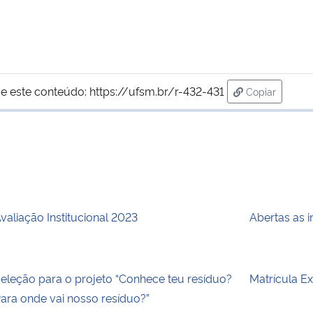
e este conteúdo:
https://ufsm.br/r-432-431
Copiar
para área de
valiação Institucional 2023
Abertas as 
eleção para o projeto “Conhece teu resíduo?
Matrícula E
ara onde vai nosso resíduo?”