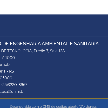
 DE ENGENHARIA AMBIENTAL E SANITÁRIA
DE TECNOLOGIA, Prédio 7, Sala 138
 nº 1000
Camobi
ria - RS
105900
: (55)3220-8657
 cesa@ufsm.br
Desenvolvido com o CMS de código aberto
Wordpress