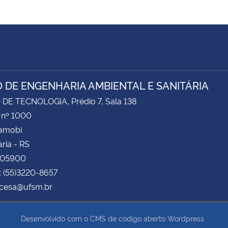
 DE ENGENHARIA AMBIENTAL E SANITÁRIA
DE TECNOLOGIA, Prédio 7, Sala 138
 nº 1000
Camobi
ria - RS
105900
: (55)3220-8657
 cesa@ufsm.br
Desenvolvido com o CMS de código aberto
Wordpress