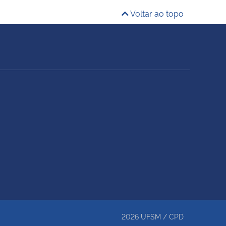
Voltar ao topo
2026
UFSM
/
CPD