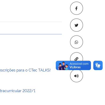
 transferência
Copiar para áre
inscrições para o CTec TALKS!
xtracurricular 2022/1