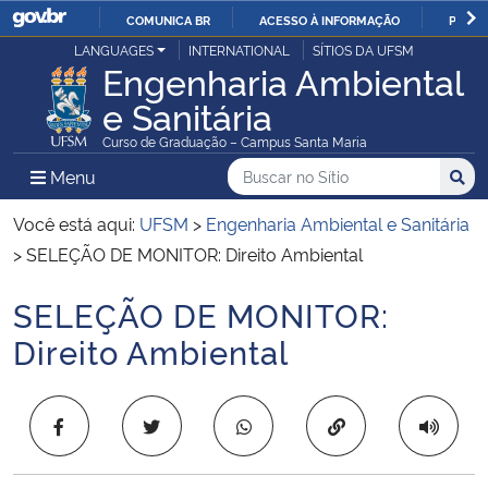
COMUNICA BR
ACESSO À INFORMAÇÃO
PARTI
Casa Civil
LANGUAGES
INTERNATIONAL
SÍTIOS DA UFSM
IR
Engenharia Ambiental
PARA
e Sanitária
Ministério da Justiça e Segurança Pública
O
Curso de Graduação – Campus Santa Maria
CONTEÚDO
Ministério da Defesa
Buscar no no Sítio
Busca
Busca:
Menu Principal do Sítio
Menu
Busc
Ministério das Relações Exteriores
Você está aqui:
UFSM
>
Engenharia Ambiental e Sanitária
>
SELEÇÃO DE MONITOR: Direito Ambiental
Ministério da Economia
SELEÇÃO DE MONITOR:
Início do conteúdo
Ministério da Infraestrutura
Direito Ambiental
Ministério da Agricultura, Pecuária e Abastecimento
Copiar para área 
Ministério da Educação