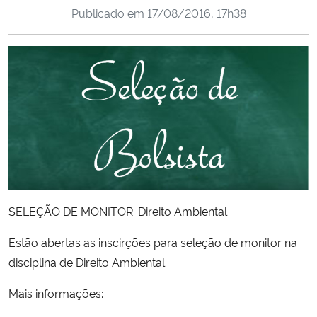
Publicado em
17/08/2016, 17h38
Ministério da Cidadania
Ministério da Saúde
Ministério de Minas e Energia
Ministério da Ciência, Tecnologia, Inovações e Comunicações
Ministério do Meio Ambiente
Ministério do Turismo
SELEÇÃO DE MONITOR: Direito Ambiental
Ministério do Desenvolvimento Regional
Estão abertas as inscirções para seleção de monitor na
disciplina de Direito Ambiental.
Controladoria-Geral da União
Mais informações:
Ministério da Mulher, da Família e dos Direitos Humanos