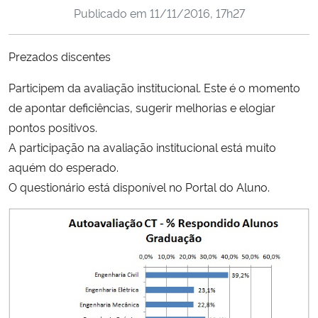
Publicado em
11/11/2016, 17h27
Ministério da Cidadania
Ministério da Saúde
Prezados discentes
Participem da avaliação institucional. Este é o momento
Ministério de Minas e Energia
de apontar deficiências, sugerir melhorias e elogiar
Ministério da Ciência, Tecnologia, Inovações e Comunicações
pontos positivos.
A participação na avaliação institucional está muito
Ministério do Meio Ambiente
aquém do esperado.
O questionário está disponível no Portal do Aluno.
Ministério do Turismo
Ministério do Desenvolvimento Regional
Controladoria-Geral da União
Ministério da Mulher, da Família e dos Direitos Humanos