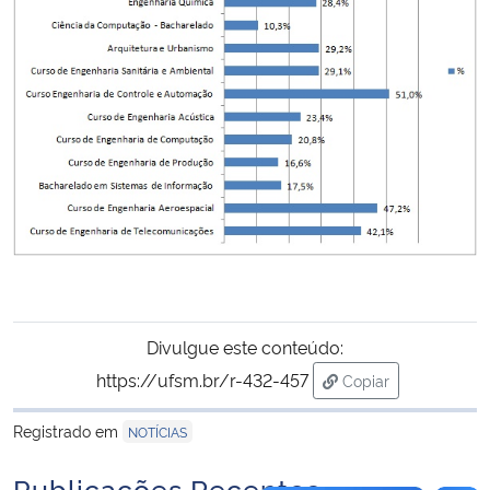
Secretaria-Geral
Secretaria de Governo
Gabinete de Segurança Institucional
Advocacia-Geral da União
Banco Central do Brasil
Planalto
Divulgue este conteúdo:
https://ufsm.br/r-432-457
Copiar
para área de trans
Registrado em
NOTÍCIAS
Publicações Recentes