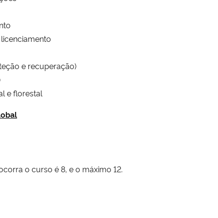
nto
 licenciamento
teção e recuperação)
)
 e florestal
lobal
corra o curso é 8, e o máximo 12.