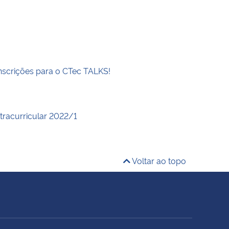
inscrições para o CTec TALKS!
xtracurricular 2022/1
Voltar ao topo