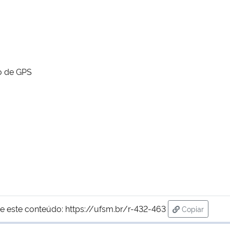
o de GPS
e este conteúdo:
https://ufsm.br/r-432-463
Copiar
para área de