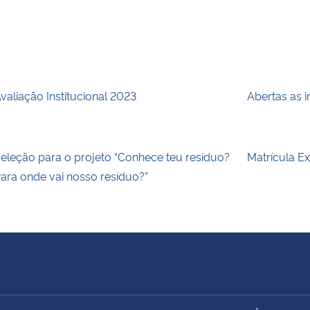
valiação Institucional 2023
Abertas as 
eleção para o projeto “Conhece teu resíduo?
Matrícula E
ara onde vai nosso resíduo?”