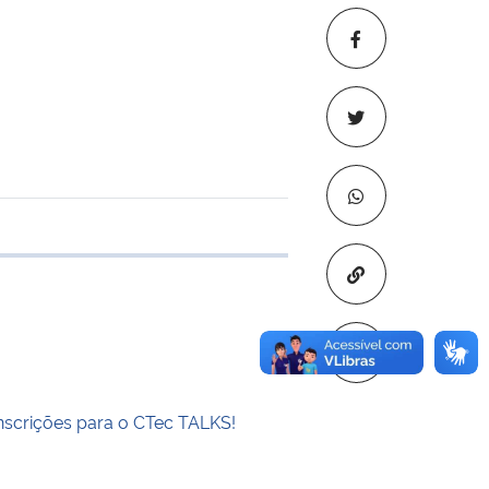
 transferência
Copiar para áre
inscrições para o CTec TALKS!