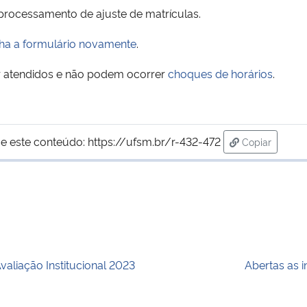
 processamento de ajuste de matrículas.
ha a formulário novamente
.
r atendidos e não podem ocorrer
choques de horários
.
e este conteúdo:
https://ufsm.br/r-432-472
Copiar
para área de
valiação Institucional 2023
Abertas as 