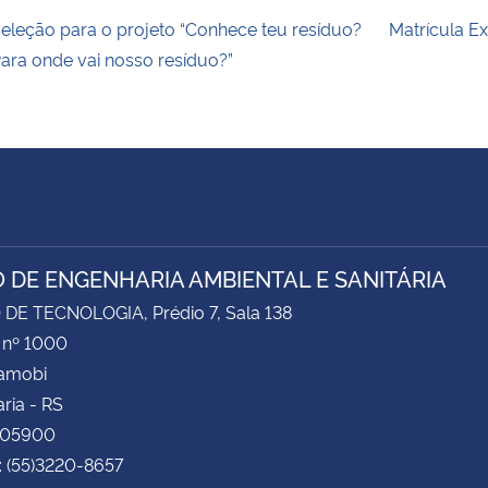
eleção para o projeto “Conhece teu resíduo?
Matrícula E
ara onde vai nosso resíduo?”
 DE ENGENHARIA AMBIENTAL E SANITÁRIA
DE TECNOLOGIA, Prédio 7, Sala 138
 nº 1000
Camobi
ria - RS
105900
: (55)3220-8657