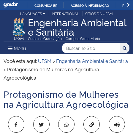
COMUNICA BR
ACESSO À INFORMAÇÃO
PARTI
Casa Civil
LANGUAGES
INTERNATIONAL
SÍTIOS DA UFSM
IR
Engenharia Ambiental
PARA
e Sanitária
Ministério da Justiça e Segurança Pública
O
Curso de Graduação – Campus Santa Maria
CONTEÚDO
Ministério da Defesa
Buscar no no Sítio
Busca
Busca:
Menu Principal do Sítio
Menu
Busc
Ministério das Relações Exteriores
Você está aqui:
UFSM
>
Engenharia Ambiental e Sanitária
>
Protagonismo de Mulheres na Agricultura
Ministério da Economia
Agroecológica
Protagonismo de Mulheres
Ministério da Infraestrutura
Início do conteúdo
na Agricultura Agroecológica
Ministério da Agricultura, Pecuária e Abastecimento
Ministério da Educação
Copiar para área 