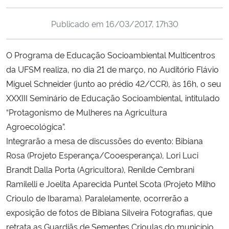
Ministério da Cidadania
Publicado em
16/03/2017, 17h30
Ministério da Saúde
O Programa de Educação Socioambiental Multicentros
Ministério de Minas e Energia
da UFSM realiza, no dia 21 de março, no Auditório Flávio
Miguel Schneider (junto ao prédio 42/CCR), às 16h, o seu
Ministério da Ciência, Tecnologia, Inovações e Comunicações
XXXIII Seminário de Educação Socioambiental, intitulado
“Protagonismo de Mulheres na Agricultura
Ministério do Meio Ambiente
Agroecológica”.
Integrarão a mesa de discussões do evento: Bibiana
Ministério do Turismo
Rosa (Projeto Esperança/Cooesperança), Lori Luci
Brandt Dalla Porta (Agricultora), Renilde Cembrani
Ministério do Desenvolvimento Regional
Ramilelli e Joelita Aparecida Puntel Scota (Projeto Milho
Crioulo de Ibarama). Paralelamente, ocorrerão a
Controladoria-Geral da União
exposição de fotos de Bibiana Silveira Fotografias, que
retrata as Guardiãs de Sementes Crioulas do município
Ministério da Mulher, da Família e dos Direitos Humanos