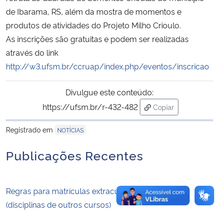
de Ibarama, RS, além da mostra de momentos e
Secretaria-Geral
produtos de atividades do Projeto Milho Crioulo.
As inscrições são gratuitas e podem ser realizadas
Secretaria de Governo
através do link
http://w3.ufsm.br/ccruap/index.php/eventos/inscricao
Gabinete de Segurança Institucional
Divulgue este conteúdo:
Advocacia-Geral da União
https://ufsm.br/r-432-482
Copiar
para área de trans
Banco Central do Brasil
Registrado em
NOTÍCIAS
Publicações Recentes
Planalto
Regras para matrículas extracurriculares 2024/1
(disciplinas de outros cursos)