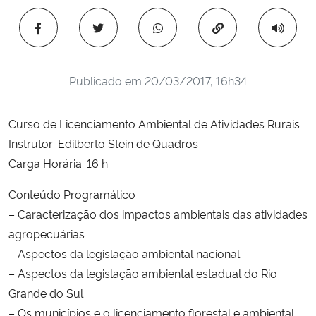
Ministério da Cidadania
Copiar para área 
Ministério da Saúde
Publicado em
20/03/2017, 16h34
Ministério de Minas e Energia
Curso de Licenciamento Ambiental de Atividades Rurais
Ministério da Ciência, Tecnologia, Inovações e Comunicações
Instrutor: Edilberto Stein de Quadros
Carga Horária: 16 h
Ministério do Meio Ambiente
Conteúdo Programático
Ministério do Turismo
– Caracterização dos impactos ambientais das atividades
agropecuárias
Ministério do Desenvolvimento Regional
– Aspectos da legislação ambiental nacional
– Aspectos da legislação ambiental estadual do Rio
Controladoria-Geral da União
Grande do Sul
– Os municípios e o licenciamento florestal e ambiental
Ministério da Mulher, da Família e dos Direitos Humanos