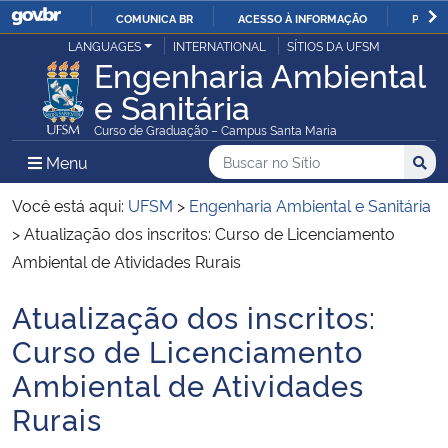
COMUNICA BR
ACESSO À INFORMAÇÃO
PARTI
Casa Civil
LANGUAGES
INTERNATIONAL
SÍTIOS DA UFSM
IR
Engenharia Ambiental
PARA
e Sanitária
Ministério da Justiça e Segurança Pública
O
Curso de Graduação – Campus Santa Maria
CONTEÚDO
Ministério da Defesa
Buscar no no Sítio
Busca
Busca:
Menu Principal do Sítio
Menu
Busc
Ministério das Relações Exteriores
Você está aqui:
UFSM
>
Engenharia Ambiental e Sanitária
>
Atualização dos inscritos: Curso de Licenciamento
Ministério da Economia
Ambiental de Atividades Rurais
Atualização dos inscritos:
Ministério da Infraestrutura
Início do conteúdo
Curso de Licenciamento
Ministério da Agricultura, Pecuária e Abastecimento
Ambiental de Atividades
Rurais
Ministério da Educação