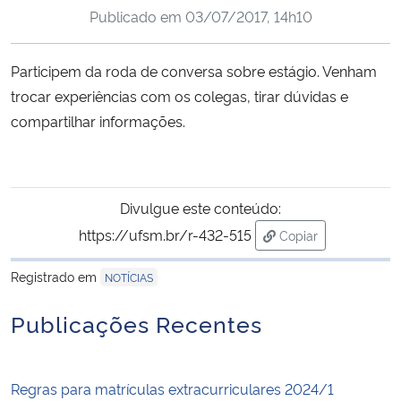
Publicado em
03/07/2017, 14h10
Ministério da Cidadania
Ministério da Saúde
Participem da roda de conversa sobre estágio. Venham
trocar experiências com os colegas, tirar dúvidas e
Ministério de Minas e Energia
compartilhar informações.
Ministério da Ciência, Tecnologia, Inovações e Comunicações
Ministério do Meio Ambiente
Divulgue este conteúdo:
https://ufsm.br/r-432-515
Copiar
Ministério do Turismo
para área de trans
Registrado em
NOTÍCIAS
Ministério do Desenvolvimento Regional
Publicações Recentes
Controladoria-Geral da União
Regras para matrículas extracurriculares 2024/1
Ministério da Mulher, da Família e dos Direitos Humanos