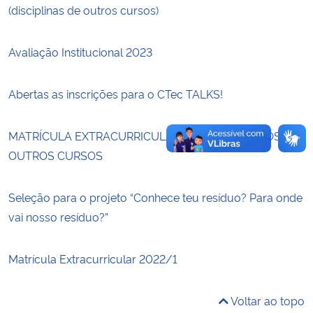
(disciplinas de outros cursos)
Secretaria-Geral
Avaliação Institucional 2023
Secretaria de Governo
Abertas as inscrições para o CTec TALKS!
Gabinete de Segurança Institucional
MATRÍCULA EXTRACURRICULAR 2022/2 – ALUNOS DE
Advocacia-Geral da União
OUTROS CURSOS
Banco Central do Brasil
Seleção para o projeto “Conhece teu resíduo? Para onde
vai nosso resíduo?”
Planalto
Matrícula Extracurricular 2022/1
Voltar ao topo