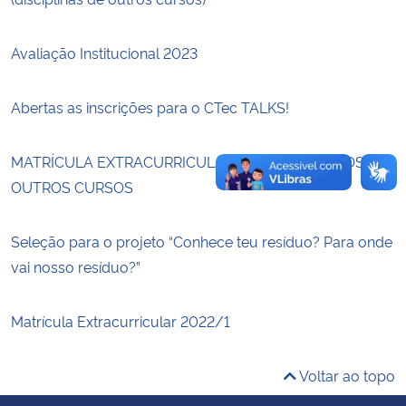
Secretaria-Geral
Avaliação Institucional 2023
Secretaria de Governo
Abertas as inscrições para o CTec TALKS!
Gabinete de Segurança Institucional
MATRÍCULA EXTRACURRICULAR 2022/2 – ALUNOS DE
OUTROS CURSOS
Advocacia-Geral da União
Banco Central do Brasil
Seleção para o projeto “Conhece teu resíduo? Para onde
vai nosso resíduo?”
Planalto
Matrícula Extracurricular 2022/1
Voltar ao topo