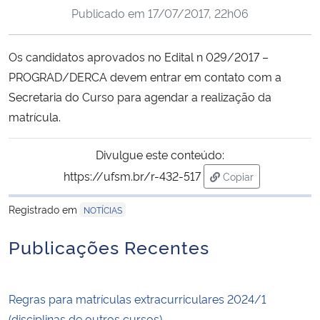
Publicado em
17/07/2017, 22h06
Ministério da Cidadania
Ministério da Saúde
Os candidatos aprovados no Edital n 029/2017 –
PROGRAD/DERCA devem entrar em contato com a
Ministério de Minas e Energia
Secretaria do Curso para agendar a realização da
matrícula.
Ministério da Ciência, Tecnologia, Inovações e Comunicações
Divulgue este conteúdo:
Ministério do Meio Ambiente
https://ufsm.br/r-432-517
Copiar
para área de trans
Ministério do Turismo
Registrado em
NOTÍCIAS
Ministério do Desenvolvimento Regional
Publicações Recentes
Controladoria-Geral da União
Regras para matrículas extracurriculares 2024/1
Ministério da Mulher, da Família e dos Direitos Humanos
(disciplinas de outros cursos)