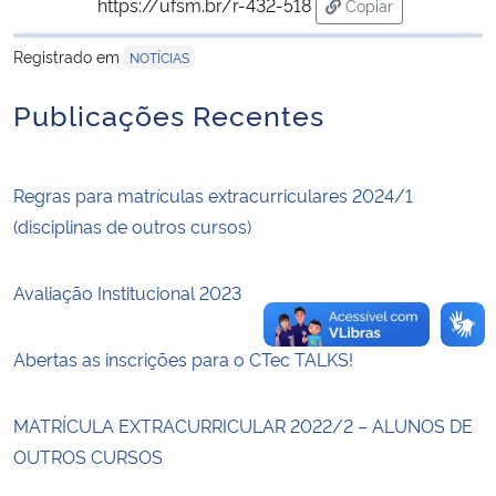
https://ufsm.br/r-432-518
Copiar
para área de trans
Secretaria-Geral
Registrado em
NOTÍCIAS
Publicações Recentes
Secretaria de Governo
Gabinete de Segurança Institucional
Regras para matrículas extracurriculares 2024/1
(disciplinas de outros cursos)
Advocacia-Geral da União
Banco Central do Brasil
Avaliação Institucional 2023
Planalto
Abertas as inscrições para o CTec TALKS!
MATRÍCULA EXTRACURRICULAR 2022/2 – ALUNOS DE
OUTROS CURSOS