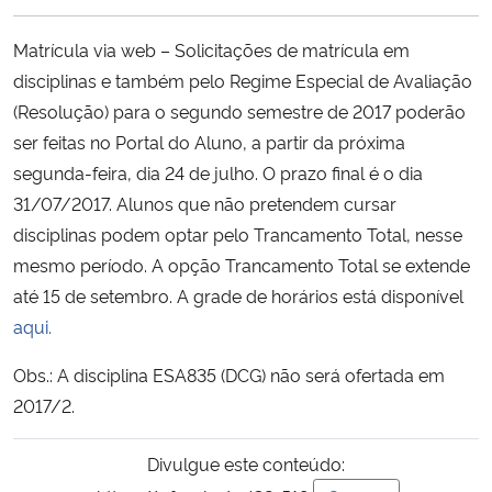
Ministério da Cidadania
Matrícula via web – Solicitações de matrícula em
Ministério da Saúde
disciplinas e também pelo Regime Especial de Avaliação
(Resolução) para o segundo semestre de 2017 poderão
Ministério de Minas e Energia
ser feitas no Portal do Aluno, a partir da próxima
segunda-feira, dia 24 de julho. O prazo final é o dia
Ministério da Ciência, Tecnologia, Inovações e Comunicações
31/07/2017. Alunos que não pretendem cursar
disciplinas podem optar pelo Trancamento Total, nesse
Ministério do Meio Ambiente
mesmo período. A opção Trancamento Total se extende
até 15 de setembro. A grade de horários está disponível
Ministério do Turismo
aqui.
Ministério do Desenvolvimento Regional
Obs.: A disciplina ESA835 (DCG) não será ofertada em
2017/2.
Controladoria-Geral da União
Divulgue este conteúdo:
Ministério da Mulher, da Família e dos Direitos Humanos