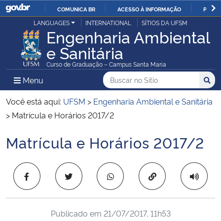
COMUNICA BR
ACESSO À INFORMAÇÃO
PARTI
Casa Civil
LANGUAGES
INTERNATIONAL
SÍTIOS DA UFSM
IR
Engenharia Ambiental
PARA
e Sanitária
Ministério da Justiça e Segurança Pública
O
Curso de Graduação – Campus Santa Maria
CONTEÚDO
Ministério da Defesa
Buscar no no Sítio
Busca
Busca:
Menu Principal do Sítio
Menu
Busc
Ministério das Relações Exteriores
Você está aqui:
UFSM
>
Engenharia Ambiental e Sanitária
>
Matrícula e Horários 2017/2
Ministério da Economia
Matrícula e Horários 2017/2
Início do conteúdo
Ministério da Infraestrutura
Copiar para área 
Ministério da Agricultura, Pecuária e Abastecimento
Ministério da Educação
Publicado em
21/07/2017, 11h53