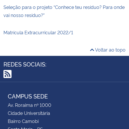
Seleção para o projeto “Conhece teu resíduo? Para onde
vai nosso resíduo?”
Matrícula Extracurricular 2022/1
Voltar ao topo
REDES SOCIAIS:
RSS
CAMPUS SEDE
Av. Roraima nº 1000
Cidade Universitária
Bairro Camobi
Santa Maria - RS