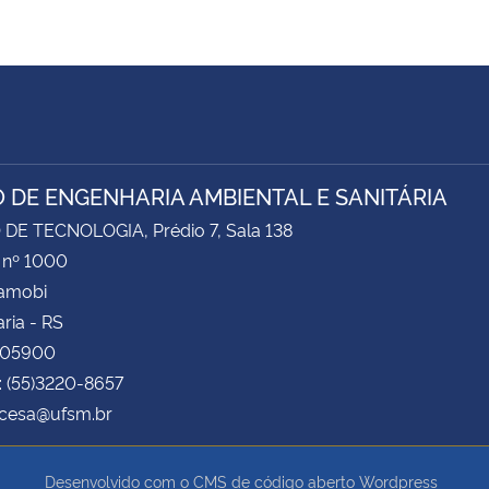
 DE ENGENHARIA AMBIENTAL E SANITÁRIA
DE TECNOLOGIA, Prédio 7, Sala 138
 nº 1000
Camobi
ria - RS
105900
: (55)3220-8657
 cesa@ufsm.br
Desenvolvido com o CMS de código aberto
Wordpress