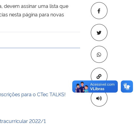
a, devem assinar uma lista que
cias nesta página para novas
 transferência
Copiar para áre
inscrições para o CTec TALKS!
xtracurricular 2022/1