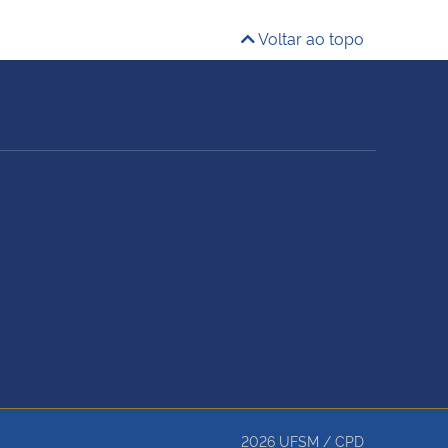
Voltar ao topo
2026
UFSM
/
CPD