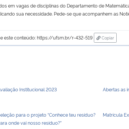
sados em vagas de disciplinas do Departamento de Matemátic
l indicando sua necessidade. Pede-se que acompanhem as Notí
e este conteúdo:
https://ufsm.br/r-432-519
Copiar
para área de
valiação Institucional 2023
Abertas as 
eleção para o projeto “Conhece teu resíduo?
Matrícula E
ara onde vai nosso resíduo?”