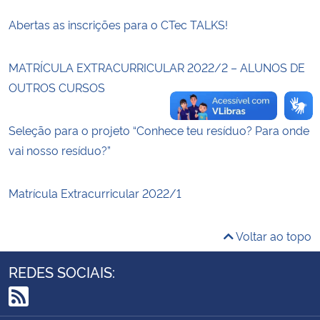
Abertas as inscrições para o CTec TALKS!
Secretaria-Geral
MATRÍCULA EXTRACURRICULAR 2022/2 – ALUNOS DE
Secretaria de Governo
OUTROS CURSOS
Gabinete de Segurança Institucional
Seleção para o projeto “Conhece teu resíduo? Para onde
Advocacia-Geral da União
vai nosso resíduo?”
Banco Central do Brasil
Matrícula Extracurricular 2022/1
Planalto
Voltar ao topo
REDES SOCIAIS:
RSS