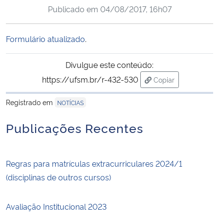
Publicado em
04/08/2017, 16h07
Ministério da Cidadania
Ministério da Saúde
Formulário atualizado
.
Ministério de Minas e Energia
Divulgue este conteúdo:
https://ufsm.br/r-432-530
Copiar
Ministério da Ciência, Tecnologia, Inovações e Comunicações
para área de trans
Registrado em
NOTÍCIAS
Ministério do Meio Ambiente
Publicações Recentes
Ministério do Turismo
Regras para matrículas extracurriculares 2024/1
Ministério do Desenvolvimento Regional
(disciplinas de outros cursos)
Controladoria-Geral da União
Avaliação Institucional 2023
Ministério da Mulher, da Família e dos Direitos Humanos