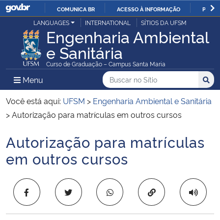
COMUNICA BR
ACESSO À INFORMAÇÃO
PARTI
Casa Civil
LANGUAGES
INTERNATIONAL
SÍTIOS DA UFSM
IR
Engenharia Ambiental
PARA
e Sanitária
Ministério da Justiça e Segurança Pública
O
Curso de Graduação – Campus Santa Maria
CONTEÚDO
Ministério da Defesa
Buscar no no Sítio
Busca
Busca:
Menu Principal do Sítio
Menu
Busc
Ministério das Relações Exteriores
Você está aqui:
UFSM
>
Engenharia Ambiental e Sanitária
>
Autorização para matrículas em outros cursos
Ministério da Economia
Autorização para matrículas
Início do conteúdo
Ministério da Infraestrutura
em outros cursos
Ministério da Agricultura, Pecuária e Abastecimento
Copiar para área 
Ministério da Educação