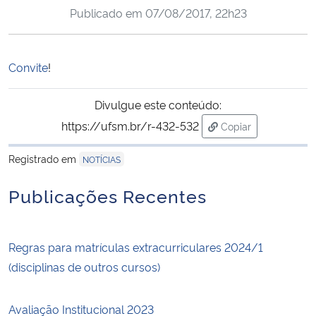
Publicado em
07/08/2017, 22h23
Ministério da Cidadania
Ministério da Saúde
Convite
!
Ministério de Minas e Energia
Divulgue este conteúdo:
https://ufsm.br/r-432-532
Ministério da Ciência, Tecnologia, Inovações e Comunicações
Copiar
para área de trans
Registrado em
NOTÍCIAS
Ministério do Meio Ambiente
Publicações Recentes
Ministério do Turismo
Ministério do Desenvolvimento Regional
Regras para matrículas extracurriculares 2024/1
(disciplinas de outros cursos)
Controladoria-Geral da União
Avaliação Institucional 2023
Ministério da Mulher, da Família e dos Direitos Humanos