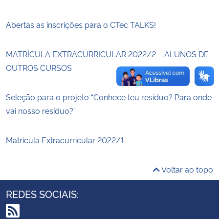
Secretaria-Geral
Abertas as inscrições para o CTec TALKS!
Secretaria de Governo
MATRÍCULA EXTRACURRICULAR 2022/2 – ALUNOS DE
OUTROS CURSOS
Gabinete de Segurança Institucional
Seleção para o projeto “Conhece teu resíduo? Para onde
Advocacia-Geral da União
vai nosso resíduo?”
Banco Central do Brasil
Matrícula Extracurricular 2022/1
Planalto
Voltar ao topo
REDES SOCIAIS: