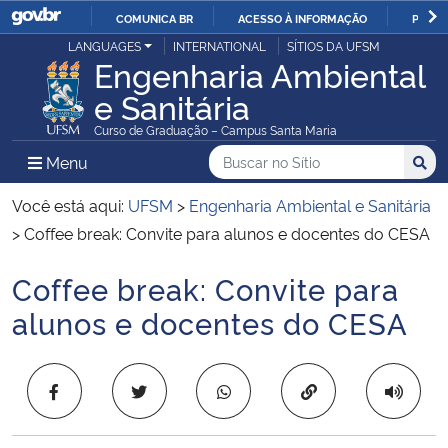
COMUNICA BR
ACESSO À INFORMAÇÃO
PARTI
Casa Civil
LANGUAGES
INTERNATIONAL
SÍTIOS DA UFSM
IR
Engenharia Ambiental
PARA
e Sanitária
Ministério da Justiça e Segurança Pública
O
Curso de Graduação – Campus Santa Maria
CONTEÚDO
Ministério da Defesa
Buscar no no Sítio
Busca
Busca:
Menu Principal do Sítio
Menu
Busc
Ministério das Relações Exteriores
Você está aqui:
UFSM
>
Engenharia Ambiental e Sanitária
>
Coffee break: Convite para alunos e docentes do CESA
Ministério da Economia
Coffee break: Convite para
Início do conteúdo
Ministério da Infraestrutura
alunos e docentes do CESA
Ministério da Agricultura, Pecuária e Abastecimento
Copiar para área 
Ministério da Educação