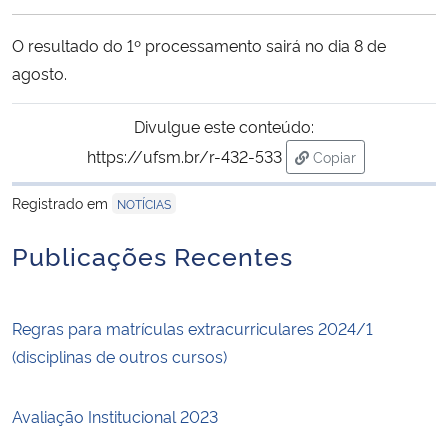
Ministério da Cidadania
O resultado do 1º processamento sairá no dia 8 de
Ministério da Saúde
agosto.
Ministério de Minas e Energia
Divulgue este conteúdo:
https://ufsm.br/r-432-533
Copiar
Ministério da Ciência, Tecnologia, Inovações e Comunicações
para área de trans
Registrado em
NOTÍCIAS
Ministério do Meio Ambiente
Publicações Recentes
Ministério do Turismo
Regras para matrículas extracurriculares 2024/1
Ministério do Desenvolvimento Regional
(disciplinas de outros cursos)
Controladoria-Geral da União
Avaliação Institucional 2023
Ministério da Mulher, da Família e dos Direitos Humanos