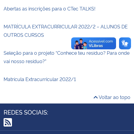
Abertas as inscrições para o CTec TALKS!
Secretaria-Geral
MATRÍCULA EXTRACURRICULAR 2022/2 – ALUNOS DE
Secretaria de Governo
OUTROS CURSOS
Gabinete de Segurança Institucional
Seleção para o projeto “Conhece teu resíduo? Para onde
vai nosso resíduo?”
Advocacia-Geral da União
Banco Central do Brasil
Matrícula Extracurricular 2022/1
Planalto
Voltar ao topo
REDES SOCIAIS:
RSS