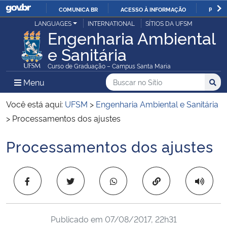
COMUNICA BR
ACESSO À INFORMAÇÃO
PARTI
Casa Civil
LANGUAGES
INTERNATIONAL
SÍTIOS DA UFSM
IR
Engenharia Ambiental
PARA
e Sanitária
Ministério da Justiça e Segurança Pública
O
Curso de Graduação – Campus Santa Maria
CONTEÚDO
Ministério da Defesa
Buscar no no Sítio
Busca
Busca:
Menu Principal do Sítio
Menu
Busc
Ministério das Relações Exteriores
Você está aqui:
UFSM
>
Engenharia Ambiental e Sanitária
>
Processamentos dos ajustes
Ministério da Economia
Processamentos dos ajustes
Início do conteúdo
Ministério da Infraestrutura
Copiar para área 
Ministério da Agricultura, Pecuária e Abastecimento
Ministério da Educação
Publicado em
07/08/2017, 22h31