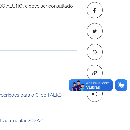
 DO ALUNO, e deve ser consultado
 transferência
Copiar para áre
inscrições para o CTec TALKS!
xtracurricular 2022/1