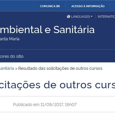
COMUNICA BR
ACESSO À INFORMAÇÃO
Ministério da Defesa
Ministério das Relações
Mini
IR
LANGUAGES
INTERNATI
Exteriores
PARA
mbiental e Sanitária
O
Ministério da Cidadania
Ministério da Saúde
Mini
CONTEÚDO
anta Maria
ores do sítio
Ministério do
Controladoria-Geral da
Mini
Desenvolvimento Regional
União
Famí
anitária
>
Resultado das solicitações de outros cursos
Hum
citações de outros cur
Advocacia-Geral da União
Banco Central do Brasil
Plan
Publicado em
11/08/2017, 16h07