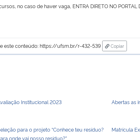
s cursos, no caso de haver vaga, ENTRA DIRETO NO PORTAL
e este conteúdo:
https://ufsm.br/r-432-539
Copiar
para área de
valiação Institucional 2023
Abertas as 
eleção para o projeto “Conhece teu resíduo?
Matrícula E
ara onde vai nosso resíduo?”