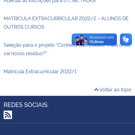
Secretaria-Geral
MATRÍCULA EXTRACURRICULAR 2022/2 – ALUNOS DE
OUTROS CURSOS
Secretaria de Governo
Seleção para o projeto “Conhece teu resíduo? Para onde
Gabinete de Segurança Institucional
vai nosso resíduo?”
Advocacia-Geral da União
Matrícula Extracurricular 2022/1
Banco Central do Brasil
Voltar ao topo
Planalto
REDES SOCIAIS:
RSS