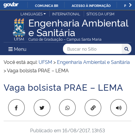
COMUNICA BR
ACESSO À INFORMAÇÃO
PARTI
Casa Civil
LANGUAGES
INTERNATIONAL
SÍTIOS DA UFSM
IR
Engenharia Ambiental
PARA
e Sanitária
Ministério da Justiça e Segurança Pública
O
Curso de Graduação – Campus Santa Maria
CONTEÚDO
Ministério da Defesa
Buscar no no Sítio
Busca
Busca:
Menu Principal do Sítio
Menu
Busc
Ministério das Relações Exteriores
Você está aqui:
UFSM
>
Engenharia Ambiental e Sanitária
>
Vaga bolsista PRAE – LEMA
Ministério da Economia
Vaga bolsista PRAE – LEMA
Início do conteúdo
Ministério da Infraestrutura
Copiar para área 
Ministério da Agricultura, Pecuária e Abastecimento
Ministério da Educação
Publicado em
16/08/2017, 13h53