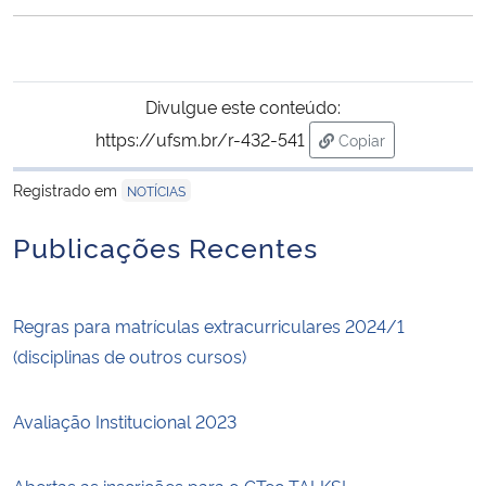
Ministério da Cidadania
Ministério da Saúde
Divulgue este conteúdo:
Ministério de Minas e Energia
https://ufsm.br/r-432-541
Copiar
para área de trans
Registrado em
NOTÍCIAS
Ministério da Ciência, Tecnologia, Inovações e Comunicações
Publicações Recentes
Ministério do Meio Ambiente
Ministério do Turismo
Regras para matrículas extracurriculares 2024/1
(disciplinas de outros cursos)
Ministério do Desenvolvimento Regional
Avaliação Institucional 2023
Controladoria-Geral da União
Ministério da Mulher, da Família e dos Direitos Humanos
Abertas as inscrições para o CTec TALKS!