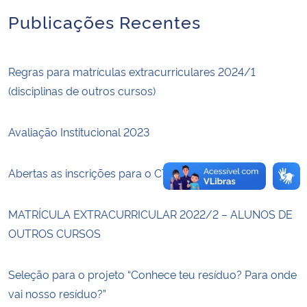
Publicações Recentes
Secretaria-Geral
Secretaria de Governo
Regras para matrículas extracurriculares 2024/1
(disciplinas de outros cursos)
Gabinete de Segurança Institucional
Avaliação Institucional 2023
Advocacia-Geral da União
Abertas as inscrições para o CTec TALKS!
Banco Central do Brasil
MATRÍCULA EXTRACURRICULAR 2022/2 – ALUNOS DE
Planalto
OUTROS CURSOS
Seleção para o projeto “Conhece teu resíduo? Para onde
vai nosso resíduo?”