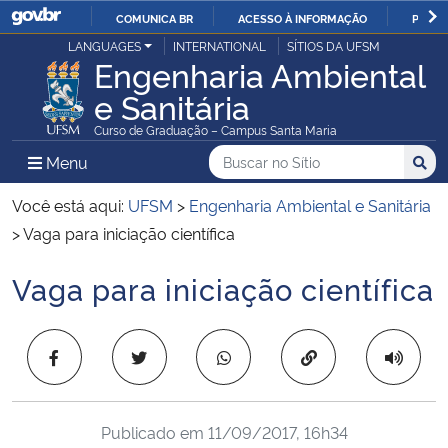
COMUNICA BR
ACESSO À INFORMAÇÃO
PARTI
Casa Civil
LANGUAGES
INTERNATIONAL
SÍTIOS DA UFSM
IR
Engenharia Ambiental
PARA
e Sanitária
Ministério da Justiça e Segurança Pública
O
Curso de Graduação – Campus Santa Maria
CONTEÚDO
Ministério da Defesa
Buscar no no Sítio
Busca
Busca:
Menu Principal do Sítio
Menu
Busc
Ministério das Relações Exteriores
Você está aqui:
UFSM
>
Engenharia Ambiental e Sanitária
>
Vaga para iniciação científica
Ministério da Economia
Vaga para iniciação científica
Início do conteúdo
Ministério da Infraestrutura
Copiar para área 
Ministério da Agricultura, Pecuária e Abastecimento
Ministério da Educação
Publicado em
11/09/2017, 16h34