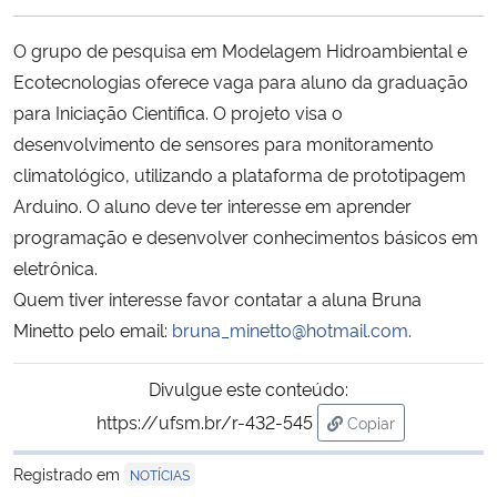
Ministério da Cidadania
O grupo de pesquisa em Modelagem Hidroambiental e
Ministério da Saúde
Ecotecnologias oferece vaga para aluno da graduação
para Iniciação Científica. O projeto visa o
Ministério de Minas e Energia
desenvolvimento de sensores para monitoramento
climatológico, utilizando a plataforma de prototipagem
Ministério da Ciência, Tecnologia, Inovações e Comunicações
Arduino. O aluno deve ter interesse em aprender
programação e desenvolver conhecimentos básicos em
Ministério do Meio Ambiente
eletrônica.
Quem tiver interesse favor contatar a aluna Bruna
Ministério do Turismo
Minetto pelo email:
bruna_minetto@hotmail.com.
Ministério do Desenvolvimento Regional
Divulgue este conteúdo:
https://ufsm.br/r-432-545
Copiar
Controladoria-Geral da União
para área de trans
Registrado em
NOTÍCIAS
Ministério da Mulher, da Família e dos Direitos Humanos