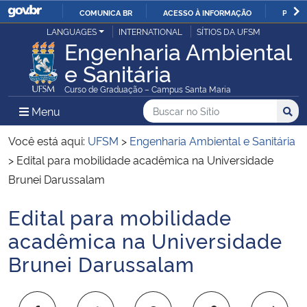
COMUNICA BR
ACESSO À INFORMAÇÃO
PARTI
Casa Civil
LANGUAGES
INTERNATIONAL
SÍTIOS DA UFSM
IR
Engenharia Ambiental
PARA
e Sanitária
Ministério da Justiça e Segurança Pública
O
Curso de Graduação – Campus Santa Maria
CONTEÚDO
Ministério da Defesa
Buscar no no Sítio
Busca
Busca:
Menu Principal do Sítio
Menu
Busc
Ministério das Relações Exteriores
Você está aqui:
UFSM
>
Engenharia Ambiental e Sanitária
>
Edital para mobilidade acadêmica na Universidade
Ministério da Economia
Brunei Darussalam
Edital para mobilidade
Ministério da Infraestrutura
Início do conteúdo
acadêmica na Universidade
Ministério da Agricultura, Pecuária e Abastecimento
Brunei Darussalam
Ministério da Educação