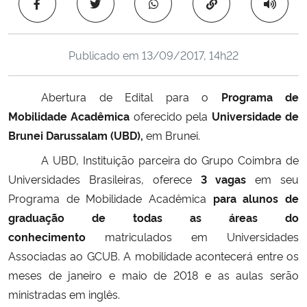
Copiar para área 
Ministério da Cidadania
Ministério da Saúde
Publicado em
13/09/2017, 14h22
Ministério de Minas e Energia
Abertura de Edital para o
Programa de
Mobilidade Acadêmica
oferecido pela
Universidade de
Ministério da Ciência, Tecnologia, Inovações e Comunicações
Brunei Darussalam (UBD),
em Brunei.
Ministério do Meio Ambiente
A UBD, Instituição parceira do Grupo Coimbra de
Universidades Brasileiras, oferece
3 vagas
em seu
Ministério do Turismo
Programa de Mobilidade Acadêmica
para alunos de
graduação de todas as áreas do
Ministério do Desenvolvimento Regional
conhecimento
matriculados em Universidades
Associadas ao GCUB. A mobi­lidade acontecerá entre os
Controladoria-Geral da União
meses de janeiro e maio de 2018 e as aulas serão
ministradas em inglês.
Ministério da Mulher, da Família e dos Direitos Humanos