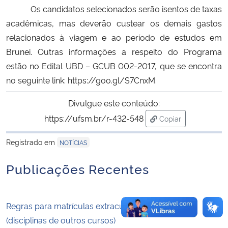
Os candidatos selecionados serão isentos de taxas
acadêmicas, mas deve­rão custear os demais gastos
Secretaria-Geral
relacionados à viagem e ao período de estudos em
Brunei. Outras informações a respeito do Programa
Secretaria de Governo
estão no Edital UBD – GCUB 002-2017, que se encontra
Gabinete de Segurança Institucional
no seguinte link:
https://goo.gl/S7CnxM
.
Divulgue este conteúdo:
Advocacia-Geral da União
https://ufsm.br/r-432-548
Copiar
para área de trans
Banco Central do Brasil
Registrado em
NOTÍCIAS
Planalto
Publicações Recentes
Regras para matrículas extracurriculares 2024/1
(disciplinas de outros cursos)