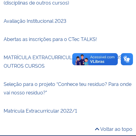
(disciplinas de outros cursos)
Secretaria-Geral
Avaliação Institucional 2023
Secretaria de Governo
Abertas as inscrições para o CTec TALKS!
Gabinete de Segurança Institucional
MATRÍCULA EXTRACURRICULAR 2022/2 – ALUNOS DE
Advocacia-Geral da União
OUTROS CURSOS
Banco Central do Brasil
Seleção para o projeto “Conhece teu resíduo? Para onde
vai nosso resíduo?”
Planalto
Matrícula Extracurricular 2022/1
Voltar ao topo