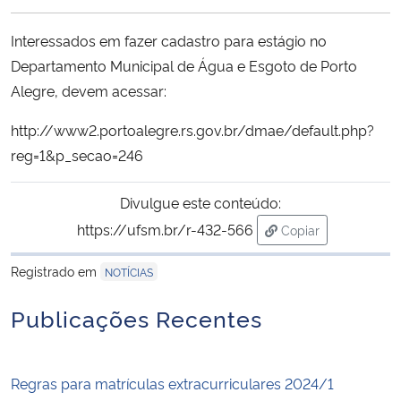
Ministério da Cidadania
Interessados em fazer cadastro para estágio no
Ministério da Saúde
Departamento Municipal de Água e Esgoto de Porto
Alegre, devem acessar:
Ministério de Minas e Energia
http://www2.portoalegre.rs.gov.br/dmae/default.php?
reg=1&p_secao=246
Ministério da Ciência, Tecnologia, Inovações e Comunicações
Divulgue este conteúdo:
Ministério do Meio Ambiente
https://ufsm.br/r-432-566
Copiar
para área de trans
Ministério do Turismo
Registrado em
NOTÍCIAS
Ministério do Desenvolvimento Regional
Publicações Recentes
Controladoria-Geral da União
Regras para matrículas extracurriculares 2024/1
Ministério da Mulher, da Família e dos Direitos Humanos