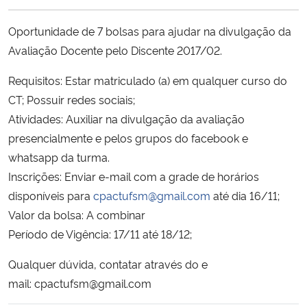
Ministério da Cidadania
Oportunidade de 7 bolsas para ajudar na divulgação da
Ministério da Saúde
Avaliação Docente pelo Discente 2017/02.
Requisitos: Estar matriculado (a) em qualquer curso do
Ministério de Minas e Energia
CT; Possuir redes sociais;
Atividades: Auxiliar na divulgação da avaliação
Ministério da Ciência, Tecnologia, Inovações e Comunicações
presencialmente e pelos grupos do facebook e
whatsapp da turma.
Ministério do Meio Ambiente
Inscrições: Enviar e-mail com a grade de horários
Ministério do Turismo
disponíveis para
cpactufsm@gmail.com
até dia 16/11;
Valor da bolsa: A combinar
Ministério do Desenvolvimento Regional
Período de Vigência: 17/11 até 18/12;
Qualquer dúvida, contatar através do e
Controladoria-Geral da União
mail:
cpactufsm@gmail.com
Ministério da Mulher, da Família e dos Direitos Humanos