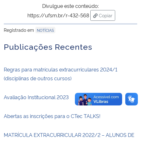
Divulgue este conteúdo:
https://ufsm.br/r-432-568
Secretaria-Geral
Copiar
para área de trans
Registrado em
NOTÍCIAS
Secretaria de Governo
Publicações Recentes
Gabinete de Segurança Institucional
Advocacia-Geral da União
Regras para matrículas extracurriculares 2024/1
(disciplinas de outros cursos)
Banco Central do Brasil
Avaliação Institucional 2023
Planalto
Abertas as inscrições para o CTec TALKS!
MATRÍCULA EXTRACURRICULAR 2022/2 – ALUNOS DE