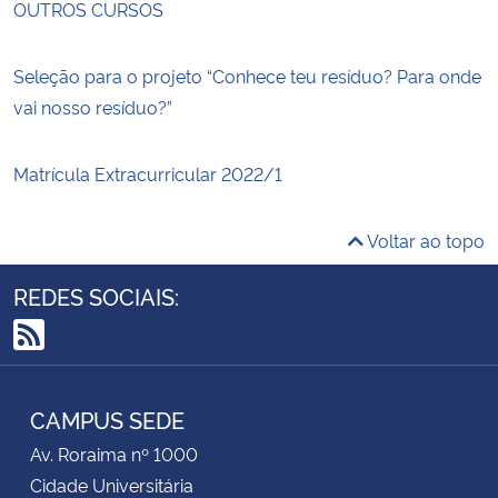
OUTROS CURSOS
Seleção para o projeto “Conhece teu resíduo? Para onde
vai nosso resíduo?”
Matrícula Extracurricular 2022/1
Voltar ao topo
REDES SOCIAIS:
RSS
CAMPUS SEDE
Av. Roraima nº 1000
Cidade Universitária