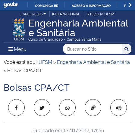
COMUNICA BR
ACESSO À INFORMAÇÃO
PARTI
Casa Civil
LANGUAGES
INTERNATIONAL
SÍTIOS DA UFSM
IR
Engenharia Ambiental
PARA
e Sanitária
Ministério da Justiça e Segurança Pública
O
Curso de Graduação – Campus Santa Maria
CONTEÚDO
Ministério da Defesa
Buscar no no Sítio
Busca
Busca:
Menu Principal do Sítio
Menu
Busc
Ministério das Relações Exteriores
Você está aqui:
UFSM
>
Engenharia Ambiental e Sanitária
>
Bolsas CPA/CT
Ministério da Economia
Bolsas CPA/CT
Início do conteúdo
Ministério da Infraestrutura
Copiar para área 
Ministério da Agricultura, Pecuária e Abastecimento
Ministério da Educação
Publicado em
13/11/2017, 17h55